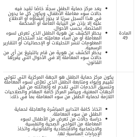
يعد مركز حماية الطفل سجلًا خاصًا تقيد فيه
حالات سوء معاملة الأطفال، ويكون كل ما يدون
في هذا السجل سريًا لا يجوز إفشاؤه أو الاطلاع
عليه إلا بإذن من النيابة العامة أو المحكمة
المختصة، بحسب الأحوال.
المادة
يحظر الكشف عن هوية الطفل الذي تعرض لسوء
49
المعاملة أو من أساء معاملته عند استخدام
المعلومات لنشر التحليلات أو الإحصائيات أو التقارير
الرسمية.
‌يحظر الكشف عن هوية من قام بالتبليغ عن أي من
حالات سوء المعاملة إلا في الأحوال التي يقررها
القانون.
يكون مركز حماية الطفل هو الجهة المركزية التي تتولى
تقييم وإيواء ومتابعة الطفل الذي تعرّض لسوء المعاملة
وتنسيق الخدمات التي تقدم له ولعائلته من قبل
الجهات المعنية، ويباشر المركز كافة المهام والصلاحيات
اللازمة لحماية الطفل من سوء المعاملة بما في ذلك:
اتخاذ كافة التدابير المباشرة والعاجلة لحماية
الطفل من سوء المعاملة.
دراسة حالات من تعرض من الأطفال لسوء
المعاملة من النواحي الصحية والنفسية
والاجتماعية والاقتصادية والقانونية، واتخاذ
الإجراءات المناسبة لها.