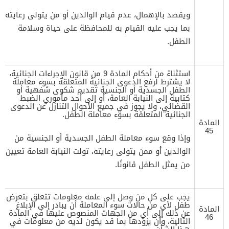
ويقصد بالإهمال، عدم قيام الوالدين أو من يتولى رعايته
بما يجب عليه القيام به للمحافظة على حياة وسلامة
الطفل.
استثناءً من أحكام المادة 9 من قانون الإجراءات الجنائية،
لا يشترط لرفع الدعوى الجنائية المتعلقة بسوء معاملة
الطفل الجسدية أو الجنسية تقديم شكوى شفهية أو
كتابية إلى النيابة العامة، أو إلى أحد مأموري الضبط
القضائي، ولا يجوز في جميع الأحوال التنازل عن الدعوى
الجنائية المتعلقة بسوء معاملة الطفل.
المادة
45
وإذا وقع سوء معاملة الطفل الجسدية أو الجنسية من
الوالدين أو ممن يتولى رعايته، تولت النيابة العامة تعيين
من يمثل الطفل قانونًا.
يجب على كل من وصل إلى علمه معلومات تتعلق بتعرض
طفل لأي من حالات سوء المعاملة أن يبادر إلى الإبلاغ
المادة
عن ذلك إلى أي من الجهات المنصوص عليها في المادة
46
التالية، وأن يزودها بما قد يكون لديه من معلومات في