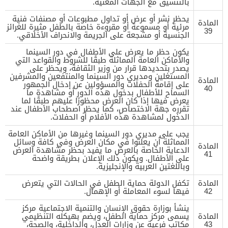
بالتنسيق مع الجهات المعنية.
يحظر نشر أو عرض أو تداول مطبوعات أو مصنفات فنية
المادة
مرئية أو مسموعة أو مقروءة خاصة بالطفل مثيرة للغرائز
39
الجنسية أو مشجعة على الجريمة والانحراف الأخلاقي.
يكون حظر ما يعرض على الأطفال في دور السينما
والأماكن العامة المماثلة طبقًا للشروط والقواعد التي
يصدر بتحديدها قرار من وزير الثقافة، ويحظر على
المستغلين ومديري دور السينما والمنتفعين والمشرفين
المادة
على إقامة الحفلات والمسؤولين عن إدخال الجمهور
40
السماح للأطفال بدخول هذه الدور أو مشاهدة ما
يعرض فيها إذا كان العرض محظورًا عليهم طبقًا لما
تقرره جهة الاختصاص، كما يحظر اصطحاب الأطفال عند
الدخول لمشاهدة هذه الأفلام أو الحفلات.
يجب على مديري دور السينما وغيرها من الأماكن العامة
المماثلة أن يعلنوا في مكان العرض وفي كافة وسائل
المادة
الدعاية الخاصة بالعرض ما يفيد بحظر مشاهدة العرض
41
على الأطفال. ويكون ذلك الإعلان بطريقة واضحة
وباللغتين العربية والإنجليزية.
المادة
تكفل الدولة حماية الطفل في الحالات التي يتعرض
42
فيها لسوء المعاملة أو الإهمال.
ينشأ بوزارة حقوق الإنسان والتنمية الاجتماعية مركز
المادة
يسمى مركز حماية الطفل، ويضم بهيكله التنظيمي
43
مكاتب فرعية عن وزارات العدل، والداخلية، والصحة،