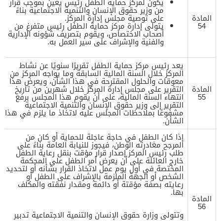
يكون لمركز حماية الطفل رئيس يعين بموجب قرار
من وزير حقوق الإنسان والتنمية الاجتماعية بناءً
المادة
على توصية مجلس إدارة المركز.
54
‌يتولى إدارة مركز حماية الطفل رئيس متفرغ من
أصحاب الاختصاص، ويقوم بتصريف شؤونه الإدارية
والفنية والإشراف على سير العمل به.
يعد رئيس مركز حماية الطفل تقريرًا سنويًا عن نشاط
المركز خلال السنة المالية السابقة وما يواجه المركز من
معوقات والحلول المقترحة في هذا الشأن، ويعرض هذا
المادة
التقرير على مجلس إدارة المركز خلال شهرين من تاريخ
55
انتهاء السنة المالية، على أن يقوم هذا المجلس برفع
التقرير إلى وزير حقوق الإنسان والتنمية الاجتماعية
مشفوعًا بملاحظات المجلس عليه لاتخاذ ما يلزم في هذا
الشأن.
إذا كان الطفل في حاجة عاجلة للحماية أو كان من
المرجح مغادرته الوطن، فيجوز للنيابة العامة بناءً على
طلب رئيس المركز إصدار قرار مؤقت بنقل رعاية الطفل
خارج العائلة على أن يعرض أمر الطفل على المحكمة
المختصة في أول يوم عمل لاتخاذ القرار بشأنه أو لتحديد
الشخص أو الجهة الملزمة بالإشراف على الطفل أو
رعايته بصفة مؤقتة أو دائمة ومقدار نفقته والمكلف
بها.
المادة
56
وتتولى وزارة حقوق الإنسان والتنمية الاجتماعية تدبير