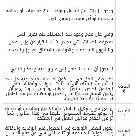
ويكون إثبات سن الطفل بموجب شهادة ميلاد أو بطاقة
شخصية أو أي مستند رسمي آخر.
وفي حال عدم وجود هذا المستند يتم تقرير السن
بمعرفة الجهات التي يصدر بشأنها قرار من وزير العدل
والشؤون الإسلامية والأوقاف بالاتفاق مع وزير الصحة.
لا يجوز أن ينسب الطفل إلى غير والديه ويحظر التبني.
لكل طفل الحق في أن يكون له اسم يميزه، ويسجل هذا
الاسم عند الميلاد في سجلات المواليد وفقًا لأحكام
المادة
القانون الخاص بتسجيل المواليد والوفيات، ولا يجوز أن
6
يكون الاسم منطويًا على تحقير أو مهانة لكرامة الطفل
أو منافيًا للعقائد الدينية.
يراعى في تشغيل الطفل عدم الإضرار بسلامته أو صحته
المادة
أو جوهر حقوقه المنصوص عليها في هذا القانون، كما
7
تراعى أحكام قوانين العمل في المملكة.
يكون للطفل الأولوية في الحصول على الوقاية والإغاثة
المادة
عند الكوارث الطبيعية أو تلك التي هي من صنع الإنسان
8