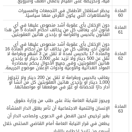
فيه، وتحريضه على القيام بأعمال العنف والترويع.
المادة
يحظر استغلال الأطفال في التجمعات والمسيرات
60
والمظاهرات التي يكون الغرض منها سياسيًا.
دون الإخلال بأي عقوبة أشد منصوص عليها في أي
المادة
قانون آخر، يعاقب كل من يخالف أحكام المادة 5 من هذا
61
القانون بالحبس والغرامة أو بإحدى هاتين العقوبتين.
دون الإخلال بأي عقوبة أشد منصوص عليها في أي
قانون آخر، يعاقب كل من يخالف أيًا من أحكام المادة 16
المادة
والمادة 17 بالحبس لمدة لا تقل عن 3 أشهر وبغرامة لا
62
تقل عن 500 دينار ولا تزيد على 2,000 دينار أو بإحدى
هاتين العقوبتين، وفي جميع الأحوال يحكم بمصادرة
المواد الغذائية والأوعية وأدوات الإعلان موضوع الجريمة.
يعاقب بالحبس وبغرامة لا تقل عن 200 دينار ولا تتجاوز
1,000 دينار أو بإحدى هاتين العقوبتين كل من أنشأ أو
أدار دارًا للحضانة أو غيّر في موقعها أو مواصفاتها.
ويجوز للنيابة العامة بناءً على طلب من وزارة حقوق
المادة
الإنسان والتنمية الاجتماعية أن تأمر بغلق الدار المنشأة
63
بغير ترخيص لحين الفصل في الدعوى، ولصاحب الدار أن
يطعن في قرار النيابة العامة أمام القاضي المختص خلال
أسبوع من تاريخ إخطاره بالقرار.