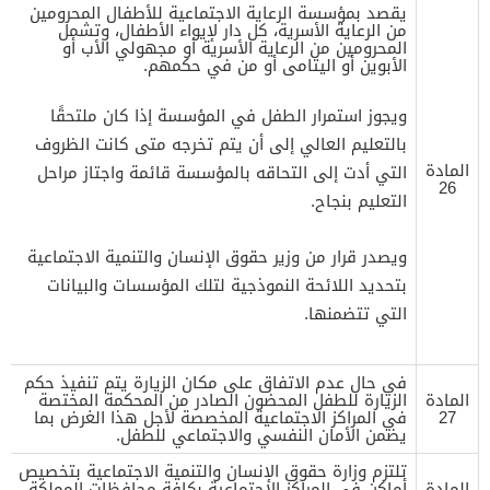
يقصد بمؤسسة الرعاية الاجتماعية للأطفال المحرومين
من الرعاية الأسرية، كل دار لإيواء الأطفال، وتشمل
المحرومين من الرعاية الأسرية أو مجهولي الأب أو
الأبوين أو اليتامى أو من في حكمهم.
ويجوز استمرار الطفل في المؤسسة إذا كان ملتحقًا
بالتعليم العالي إلى أن يتم تخرجه متى كانت الظروف
المادة
التي أدت إلى التحاقه بالمؤسسة قائمة واجتاز مراحل
26
التعليم بنجاح.
ويصدر قرار من وزير حقوق الإنسان والتنمية الاجتماعية
بتحديد اللائحة النموذجية لتلك المؤسسات والبيانات
التي تتضمنها.
في حال عدم الاتفاق على مكان الزيارة يتم تنفيذ حكم
المادة
الزيارة للطفل المحضون الصادر من المحكمة المختصة
27
في المراكز الاجتماعية المخصصة لأجل هذا الغرض بما
يضمن الأمان النفسي والاجتماعي للطفل.
تلتزم وزارة حقوق الإنسان والتنمية الاجتماعية بتخصيص
المادة
أماكن في المراكز الاجتماعية بكافة محافظات المملكة