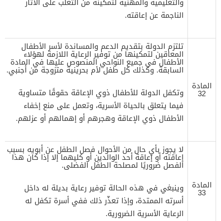
والتعليمية والمهنية لتمكينه من التغلب على الآثار
الناجمة عن إعاقته.
تلتزم الدولة بتقديم الدعم والمساندة لأسر الأطفال
المعاقين لتمكينها من توفير الرعاية اللازمة لهؤلاء
الأطفال في جميع النواحي المنصوص عليها في المادة
السابقة. وكذلك كل طفل لأم بحرينية متزوجة من أجنبي.
المادة
وتكفل الدولة للأطفال ذوي الإعاقة حقوقًا متساوية
32
فيما يتعلق بالحياة الأسرية، وتعمل على منع إخفاء
الأطفال ذوي الإعاقة وهجرهم أو إهمالهم أو عزلهم.
لا يجوز بأي حال من الأحوال فصل الطفل عن أبويه بسبب
إعاقته أو إعاقة أحد الوالدين أو كليهما إلا إذا كان هذا
الفصل ضروريًا لمصلحة الطفل الفضلى.
المادة
وينبغي في هذه الحالة توفير رعاية بديلة له داخل
33
أسرته الممتدة، وإذا تعذّر ذلك ففي أسرة تكفل له
الرعاية الأسرية الضرورية.