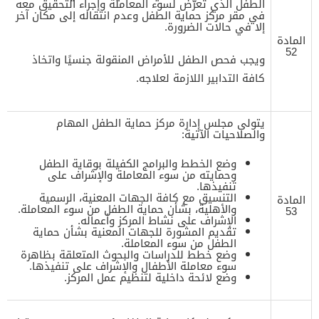
الطفل الذي تعرّض لسوء المعاملة وإجراء التحقيق معه
في مقر مركز حماية الطفل وعدم انتقاله إلى مكان آخر
إلا في حالات الضرورة.
المادة
52
ويجب فحص الطفل للأمراض المنقولة جنسيًا واتخاذ
كافة التدابير اللازمة لعلاجه.
يتولى مجلس إدارة مركز حماية الطفل المهام
والصلاحيات الآتية:
وضع الخطط والبرامج الكفيلة بوقاية الطفل
وحمايته من سوء المعاملة والإشراف على
تنفيذها.
التنسيق مع كافة الجهات المعنية، الرسمية
المادة
والأهلية، بشأن حماية الطفل من سوء المعاملة.
53
الإشراف على نشاط المركز وأعماله.
تقديم المشورة للجهات المعنية بشأن حماية
الطفل من سوء المعاملة.
وضع خطط للدراسات والبحوث المتعلقة بظاهرة
سوء معاملة الأطفال والإشراف على تنفيذها.
وضع لائحة داخلية لتنظيم عمل المركز.