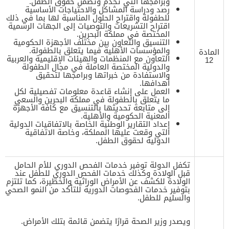
وبرامجها التي تخدم وتضمن حقوق الطفل.
رصد ودراسة المشاكل والاحتياجات الأساسية
للطفولة واقتراح الحلول المناسبة لها بما في ذلك
اقتراح التشريعات والتوصيات إلى الجهات الرسمية
المختصة في مملكة البحرين.
التنسيق والتعاون بين مختلف الأجهزة الحكومية
والمؤسسات الأهلية فيما يتعلق بالطفولة.
المادة
التعاون مع المنظمات والهيئات الإقليمية والعربية
12
والدولية المختصة العاملة في مجال الطفولة
والاستفادة من خبراتها وبرامجها لتحقيق
أهدافها.
العمل على إنشاء قاعدة معلومات تفصيلية لكل
ما يتعلق بالطفولة في مملكة البحرين والسعي
إلى متابعة تحديثها بالتنسيق مع كافة الأجهزة
المعنية الحكومية والأهلية.
إعداد التقارير الوطنية الخاصة بالاتفاقيات الدولية
التي وقعت عليها المملكة، وخاصة الاتفاقية
الدولية لحقوق الطفل.
تكفل الدولة توفير خدمات الفحص الدوري للأم الحامل
قبل الولادة وكذلك خدمات الفحص الدوري للطفل عند
الولادة للكشف عن الأمراض الوراثية والخطيرة، كما تلتزم
بتوفير خدمات الفحوصات الدورية للتأكد من النمو الصحي
والسليم للطفل.
ويصدر وزير الصحة قرارًا يتضمن قائمة بتلك الأمراض.