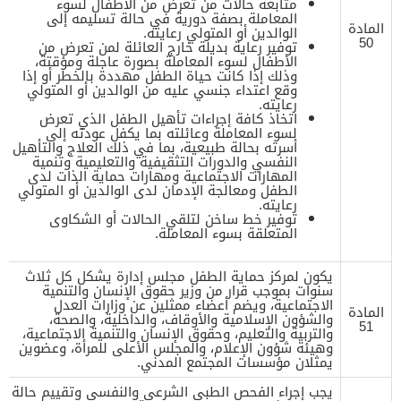
متابعة حالات من تعرض من الأطفال لسوء
المعاملة بصفة دورية في حالة تسليمه إلى
المادة
الوالدين أو المتولي رعايته.
50
توفير رعاية بديلة خارج العائلة لمن تعرض من
الأطفال لسوء المعاملة بصورة عاجلة ومؤقتة،
وذلك إذا كانت حياة الطفل مهددة بالخطر أو إذا
وقع اعتداء جنسي عليه من الوالدين أو المتولي
رعايته.
اتخاذ كافة إجراءات تأهيل الطفل الذي تعرض
لسوء المعاملة وعائلته بما يكفل عودته إلى
أسرته بحالة طبيعية، بما في ذلك العلاج والتأهيل
النفسي والدورات التثقيفية والتعليمية وتنمية
المهارات الاجتماعية ومهارات حماية الذات لدى
الطفل ومعالجة الإدمان لدى الوالدين أو المتولي
رعايته.
توفير خط ساخن لتلقي الحالات أو الشكاوى
المتعلقة بسوء المعاملة.
يكون لمركز حماية الطفل مجلس إدارة يشكل كل ثلاث
سنوات بموجب قرار من وزير حقوق الإنسان والتنمية
الاجتماعية، ويضم أعضاء ممثلين عن وزارات العدل
المادة
والشؤون الإسلامية والأوقاف، والداخلية، والصحة،
51
والتربية والتعليم، وحقوق الإنسان والتنمية الاجتماعية،
وهيئة شؤون الإعلام، والمجلس الأعلى للمرأة، وعضوين
يمثلان مؤسسات المجتمع المدني.
يجب إجراء الفحص الطبي الشرعي والنفسي وتقييم حالة