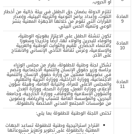
أو الحروب.
تلتزم الدولة بضمان حق الطفل في بيئة خالية من أخطار
المادة
التلوث، وإعداد برامج التوعية والتربية البيئية، وإصدار
9
القرارات التي تقوم من خلالها الأجهزة المعنية بنشر
الوعي وتنمية الحس البيئي.
تكون تنشئة الطفل على الاعتزاز بهويته الوطنية،
والوفاء للبحرين والولاء لها، أرضًا وتاريخًا وشعورًا
المادة
بالانتماء الحضاري للقيم والثوابت الوطنية والعربية
10
والإسلامية، وغرس ثقافة التآخي الإنساني والانفتاح
على الآخر.
تشكل لجنة وطنية للطفولة، بقرار من مجلس الوزراء
برئاسة وزير حقوق الإنسان والتنمية الاجتماعية وتضم
في عضويتها ممثلين من وزارة حقوق الإنسان والتنمية
الاجتماعية، ووزارة الداخلية، ووزارة التربية والتعليم،
المادة
والمجلس الأعلى للمرأة، والنيابة العامة، وهيئة شؤون
11
الإعلام، ووزارة العمل، ووزارة الصحة، ووزارة العدل
والشؤون الإسلامية والأوقاف، ووزارة الخارجية، وجامعة
البحرين، والمؤسسة العامة للشباب والرياضة، وعضوين
من مؤسسات المجتمع المدني المختصة بالطفولة.
تختص اللجنة الوطنية للطفولة بما يلي:
اقتراح استراتيجية وطنية للطفولة تساعد الجهات
المعنية بالطفولة على تطوير وتعزيز مشروعاتها