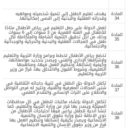
المادة
يهدف تعليم الطفل إلى تنمية شخصيته ومواهبه
34
وقدراته العقلية والبدنية إلى أقصى إمكانياتها.
تعمل الدولة على جعل التعليم في رياض الأطفال متاحًا
للأطفال في الفئة العمرية من 3 سنوات إلى 6 سنوات
المادة
وذلك من أجل تحقيق التنمية الشاملة والمتكاملة لكل
35
طفل في المجالات العقلية والبدنية والحركية والوجدانية
والاجتماعية.
تخضع رياض الأطفال لخطط وبرامج وزارة التربية والتعليم
ولإشرافها الإداري والفني، ويصدر بتحديد مواصفاتها،
المادة
وكيفية إنشائها، وتنظيم العمل فيها، ومناهجها
36
التعليمية، وشروط القبول والالتحاق بها، قرارٌ من وزير
التربية والتعليم.
تكفل الدولة حق الطفل في تلبية حاجاته الثقافية في
المادة
شتى المجالات المعرفية والفنية، وتتيح له فرص التواصل
37
والاطلاع على التراث الإنساني والتقدم العلمي.
تتكفل الدولة بإنشاء مكتبات للطفل في كل محافظات
المملكة ويصدر بها قرار من وزارة التربية والتعليم، كما
تنشأ أندية للطفل يراعى فيها احتياجات الأطفال من
المادة
ذوي الإعاقة تتبع وزارة حقوق الإنسان والتنمية
38
الاجتماعية ويصدر بكيفية إنشائها وتنظيم العمل بها
قرار من وزير حقوق الإنسان والتنمية الاجتماعية