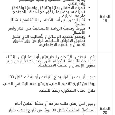
وقدراتهم.
تهيئة الأطفال بدنيًا وثقافيًا ونفسيًا وأخلاقيًا
تهيئة سليمة، بما يتفق مع أهداف المجتمع
وقيمه الدينية.
المادة
نشر الوعي بين أسر الأطفال لتنشئتهم تنشئة
19
سليمة.
تقوية وتنمية الروابط الاجتماعية بين الدار وأسر
الأطفال.
ويصدر بتحديد الوسائل والأساليب التي تكفل
تحقيق الأغراض السابقة، قرار من وزير حقوق
الإنسان والتنمية الاجتماعية.
يتم الترخيص للأشخاص الطبيعيّين أو الاعتباريّين بإنشاء
دور للحضانة وفقًا للأحكام التي يصدر بها قرار من وزير
حقوق الإنسان والتنمية الاجتماعية.
ويجب أن يصدر القرار بمنح الترخيص أو رفضه خلال 30
يومًا من تاريخ تقديم الطلب، ويعتبر عدم البت في الطلب
خلال المدة المذكورة رفضًا للطلب.
ويجوز لمن رفض طلبه صراحة أو حكمًا الطعن أمام
المادة
المحكمة المختصة خلال 30 يومًا من تاريخ إعلانه بقرار
20