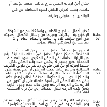
مكان آمن لرعاية الطفل خارج عائلته، بصفة مؤقتة أو
دائمة، بسبب تعرض الطفل لسوء المعاملة من قبل
الوالدين أو المتولي رعايته.
تعتبر أعمال استدراج الأطفال واستغلالهم عبر الشبكة
المادة
الإلكترونية -الإنترنت- وغيرها من وسائل الاتصال الحديثة
57
في أمور منافية للآداب العامة والنظام العام أو لا
تتناسب مع أعمارهم، أعمالًا مجرّمة.
لا يجوز نقل حضانة الطفل إلا بحكم من المحكمة
المختصة. ولمركز حماية الطفل في الحالات الطارئة، بأمر
من النيابة العامة، نقل الطفل المعرض لسوء المعاملة
المحدثة لضرر جسيم لا يحتمل معه بقاء الطفل داخل
محيط أسرته أو من قبل متولي رعايته عن طريق الشرطة
المادة
النسائية وتوفير رعاية بديلة له، على أن يتم عرضه على
58
المحكمة المختصة خلال 24 ساعة لإصدار قرارها بشأنه،
وللمركز اللجوء إلى المحكمة المختصة لطلب إصدار حكم
بنقل حضانة الطفل إلى أسرة حاضنة على أن تكون من
أقاربه حتى الدرجة الرابعة وفي حالة عدم وجود أقارب
ضمن هذه الدرجة تنقل الحضانة إلى من تراه المحكمة
أهلًا لذلك.
يحظر استغلال الطفل في مختلف أشكال الإجرام المنظم
المادة
وغير المنظم بما في ذلك زرع أفكار التعصب والكراهية
59