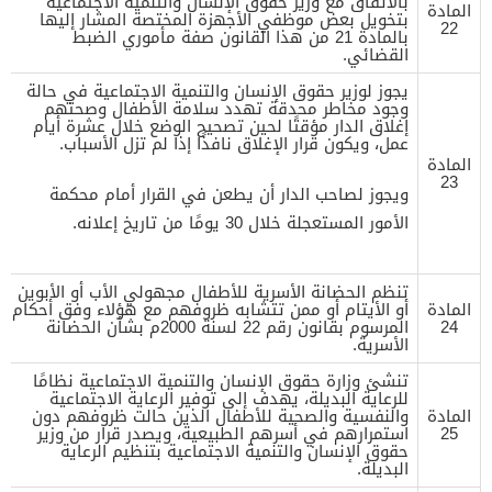
بالاتفاق مع وزير حقوق الإنسان والتنمية الاجتماعية
المادة
بتخويل بعض موظفي الأجهزة المختصة المشار إليها
22
بالمادة 21 من هذا القانون صفة مأموري الضبط
القضائي.
يجوز لوزير حقوق الإنسان والتنمية الاجتماعية في حالة
وجود مخاطر محدقة تهدد سلامة الأطفال وصحتهم
إغلاق الدار مؤقتًا لحين تصحيح الوضع خلال عشرة أيام
عمل، ويكون قرار الإغلاق نافذًا إذا لم تزل الأسباب.
المادة
23
ويجوز لصاحب الدار أن يطعن في القرار أمام محكمة
الأمور المستعجلة خلال 30 يومًا من تاريخ إعلانه.
تنظم الحضانة الأسرية للأطفال مجهولي الأب أو الأبوين
المادة
أو الأيتام أو ممن تتشابه ظروفهم مع هؤلاء وفق أحكام
24
المرسوم بقانون رقم 22 لسنة 2000م بشأن الحضانة
الأسرية.
تنشئ وزارة حقوق الإنسان والتنمية الاجتماعية نظامًا
للرعاية البديلة، يهدف إلى توفير الرعاية الاجتماعية
المادة
والنفسية والصحية للأطفال الذين حالت ظروفهم دون
25
استمرارهم في أسرهم الطبيعية، ويصدر قرار من وزير
حقوق الإنسان والتنمية الاجتماعية بتنظيم الرعاية
البديلة.