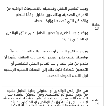
ويجب تطعيم الطفل وتحصينه بالتطعيمات الواقية من
الأمراض المعدية، وذلك دون مقابل، وفقًا للنظم
والأماكن التي تحددها وزارة الصحة.
المادة
13
ويقع واجب تطعيم وتحصين الطفل على عاتق الوالدين
أو المتولي رعايته.
ويجوز تطعيم الطفل أو تحصينه بالتطعيمات الواقية
بواسطة طبيب خاص مرخص له بمزاولة المهنة، بشرط أن
يقدم من يقع عليه واجب تقديم الطفل للتطعيم أو
التحصين شهادة تثبت ذلك إلى الجهات الصحية الرسمية
قبل انتهاء الميعاد المحدد.
في حال رفض الوالدين أو المتولي رعاية الطفل علاجه
من مرض خطير تم تشخيصه، ومن الممكن الشفاء منه،
للطبيب الاستشاري عرضه حالًا على لجنة طبية متخصصة،
المادة
لإبداء الرأي بشأنه وإبلاغ الوالدين أو المتولي رعايته
14
بأهمية وضرورة العلاج، وإذا رفض الوالدان أو المتولي