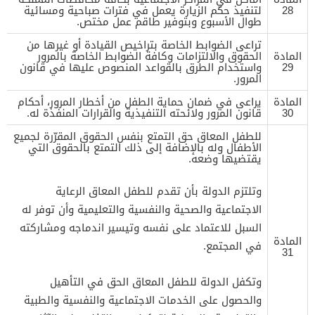
28
لتنفيذ حكم الزيارة يعمل في فترات صباحية ومسائية
طوال الأسبوع وبتوفير طاقم عمل مختص.
تراعى الضوابط الخاصة بتراخيص القيادة أو غيرها من
المادة
الحقوق والالتزامات وكافة الضوابط الخاصة بالمرور
29
واستخدام الطرق بالقواعد المنصوص عليها في قانون
المرور.
المادة
يراعى في ضمان حماية الطفل من أخطار المرور، أحكام
30
قانون المرور ولائحته التنفيذية والقرارات المنفذة له.
للطفل المعاق حق التمتع بنفس الحقوق المقرّرة لجميع
الأطفال وله بالإضافة إلى ذلك التمتع بالحقوق التي
يقتضيها وضعه.
وتلتزم الدولة بأن تقدم للطفل المعاق الرعاية
الاجتماعية والصحية والنفسية والتعليمية وأن توفر له
السبل للاعتماد على نفسه وتيسير اندماجه ومشاركته
المادة
في المجتمع.
31
وتكفل الدولة للطفل المعاق الحق في التأهيل
والحصول على الخدمات الاجتماعية والنفسية والطبية