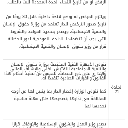
الرفض أو من تاريخ انتهاء المدة المحددة للبت بالطلب.
ويلتزم المرخص له بوضع لائحة داخلية خلال 30 يومًا من
تاريخ صدور الترخيص للدار تعتمد من وزارة حقوق الإنسان
والتنمية الاجتماعية، ويصدر بتحديد القواعد والشروط
التي يجب أن تتضمنها اللائحة النموذجية لدور الحضانة
قرار من وزير حقوق الإنسان والتنمية الاجتماعية.
تتولى الأجهزة الفنية المختصة بوزارة حقوق الإنسان
والتنمية الاجتماعية التفتيش الفني والإشراف المالي
والإداري على دور الحضانة، للتحقق من تنفيذ أحكام هذا
القانون والقرارات الصادرة تنفيذًا له.
المادة
كما تتولى الوزارة إخطار الدار بما يتبين لها من أوجه
21
المخالفة مع إنذارها بتصحيحها خلال مهلة مناسبة
تحددها لها.
يصدر وزير العدل والشؤون الإسلامية والأوقاف قرارًا