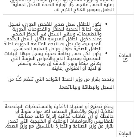
رعاية الطفل علاجه، جاز لوزارة الصحة التدخل لحماية
الطفل وتوفير العلاج اللازم له.
يكون للطفل سجل صحي للفحص الدوري، تسجل
فيه الحالة الصحية للطفل والفحوصات الدورية
والتطعيمات، ويبقى السجل في المركز الصحي
وعند دخول الطفل للمدرسة ينتقل السجل للصحة
المدرسية، وتسجل به نتيجة المتابعة الدورية لحالة
الطفل الصحية طوال مراحل التعليم المدرسي.
يكون لكل طفل بطاقة صحية يسجل فيها البيانات
المادة
الشخصية وفصيلة الدم والأمراض المزمنة التي
15
يعاني منها ونوع الإعاقة إن وجدت، وتسلم
لوالديه أو المتولي رعايته.
وتحدد بقرار من وزير الصحة القواعد التي تنظم كلًا من
السجل والبطاقة وبياناتهما.
يحظر تصنيع أو استيراد الأغذية والمستحضرات المخصصة
لتغذية الرضع والأطفال المضاف لها مواد ملونة أو
حافظة أو أي إضافات غذائية إلا إذا كانت مطابقة
للمقاييس والمواصفات الوطنية أو الخليجية التي تصدر
بقرار من وزير الصناعة والتجارة بالتنسيق مع وزير الصحة.
المادة