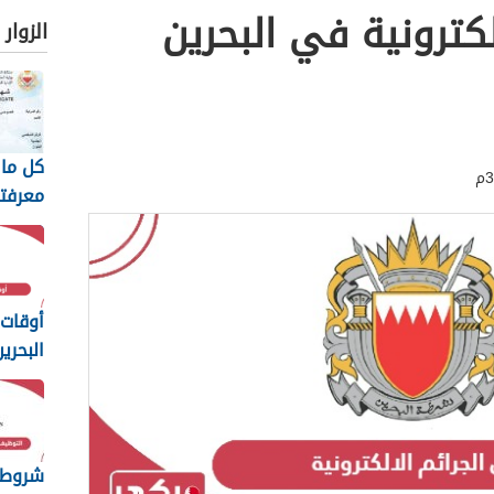
لكترونية في البحرين
الزوار
كل ما 
معرفته
السيا
البحري
أوقات 
البحرين 26
شروط 