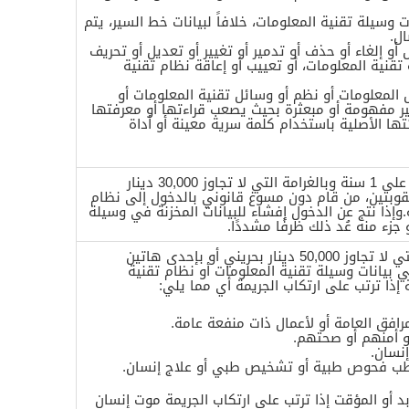
ت وسيلة تقنية المعلومات، خلافاً لبيانات خط السير، يتم
ل.
و إلغاء أو حذف أو تدمير أو تغيير أو تعديل أو تحريف
تقنية المعلومات، أو تعييب أو إعاقة نظام تقنية
المعلومات أو نظم أو وسائل تقنية المعلومات أو
غير مفهومة أو مبعثرة بحيث يصعب قراءتها أو معرفتها
ها الأصلية باستخدام كلمة سرية معينة أو أداة
يعاقب بالحبس مدة لا تزيد على 1 سنة وبالغرامة التي لا تجاوز 30,000 دينار
عقوبتين، من قام دون مسوغ قانوني بالدخول إلى نظام
.وإذا نتج عن الدخول إفشاء للبيانات المخزنة في وسيلة
جزء منه عُد ذلك ظرفًا مشددًا.
يعاقب بالحبس وبالغرامة التي لا تجاوز 50,000 دينار بحريني أو بإحدى هاتين
ي بيانات وسيلة تقنية المعلومات أو نظام تقنية
إذا ترتب على ارتكاب الجريمة أي مما يلي:
رافق العامة أو لأعمال ذات منفعة عامة.
و أمنهم أو صحتهم.
نسان.
شطب فحوص طبية أو تشخيص طبي أو علاج إنسان.
د أو المؤقت إذا ترتب على ارتكاب الجريمة موت إنسان