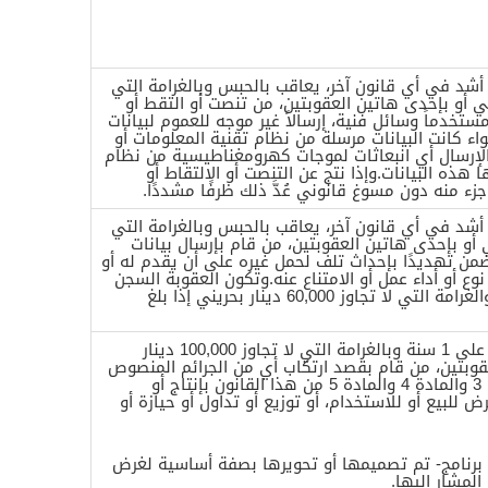
 أشد في أي قانون آخر، يعاقب بالحبس وبالغرامة التي
100 دينار بحريني أو بإحدى هاتين العقوبتين، من تنصت أو التقط أو
خدماً وسائل فنية، إرسالاً غير موجه للعموم لبيانات
اء كانت البيانات مرسلة من نظام تقنية المعلومات أو
الإرسال أي انبعاثات لموجات كهرومغناطيسية من نظام
هذه البيانات.وإذا نتج عن التنصت أو الالتقاط أو
جزء منه دون مسوغ قانوني عُدَّ ذلك ظرفًا مشددًا.
 أشد في أي قانون آخر، يعاقب بالحبس وبالغرامة التي
 دينار بحريني أو بإحدى هاتين العقوبتين، من قام بإرسال بيانات
من تهديدًا بإحداث تلف لحمل غيره على أن يقدم له أو
وع أو أداء عمل أو الامتناع عنه.وتكون العقوبة السجن
مدة لا تزيد على 5 سنوات والغرامة التي لا تجاوز 60,000 دينار بحريني إذا بلغ
يعاقب بالحبس مدة لا تزيد على 1 سنة وبالغرامة التي لا تجاوز 100,000 دينار
قوبتين، من قام بقصد ارتكاب أي من الجرائم المنصوص
عليها في المادة 2 والمادة 3 والمادة 4 والمادة 5 من هذا القانون بإنتاج أو
رض للبيع أو للاستخدام، أو توزيع أو تداول أو حيازة أو
 برنامج- تم تصميمها أو تحويرها بصفة أساسية لغرض
المشار إليها.