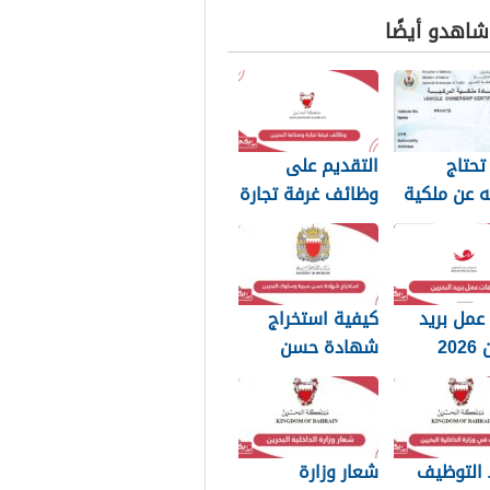
 شاهدو أيضًا
تحتاج
التقديم على
 عن ملكية
وظائف غرفة تجارة
رة في
وصناعة البحرين
ن
2026
عمل بريد
كيفية استخراج
20
شهادة حسن
سيرة وسلوك
البحرين 2026
التوظيف
شعار وزارة