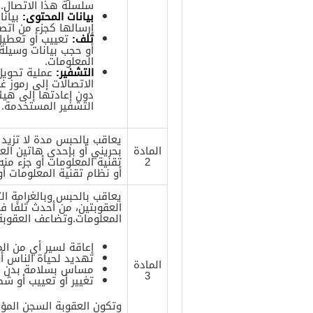
سلسلة هذا الاتصال.
بيانات المحتوى:
بيانا
إرسالها كجزء من اتصا
تلف:
تعييب أو تعطيل أ
أو حجب بيانات وسيلة 
المعلومات.
التشفير:
عملية تحويل 
الاتصالات إلى رموز 
دون إعادتها إلى هيئت
التشفير المستخدمة.
المادة
بحريني أو بإحدى هاتين ال
2
تقنية المعلومات أو جزء منه
أو نظام تقنية المعلومات أو 
العقوبتين، من أحدث تلفًا ف
المعلومات.وتضاعف العقوبة 
إعاقة لسير أي من الم
تهديد لحياة الناس أ
المادة
مساس بسلامة بدن إ
3
تغيير أو تعييب أو 
وتكون العقوبة السجن المؤب