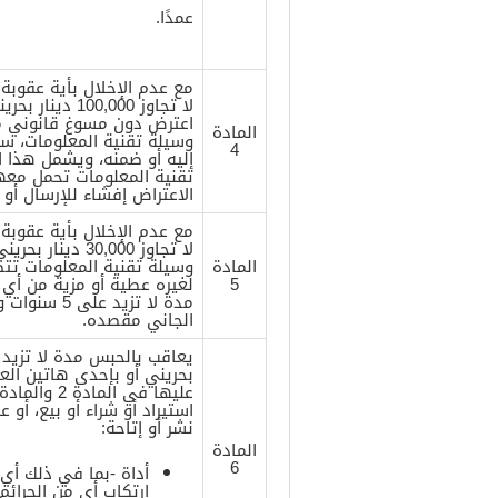
عمدًا.
مع عدم الإخلال بأية عقوبة
لا تجاوز ,000
اعترض دون مسوغ قانوني مست
المادة
وسيلة تقنية المعلومات، سو
4
إليه أو ضمنه، ويشمل هذا 
تقنية المعلومات تحمل معها 
الاعتراض إفشاء للإرسال أو 
مع عدم الإخلال بأية عقوبة
لا تجاوز 30,000
المادة
وسيلة تقنية المعلومات تتض
5
لغيره عطية أو مزية من أي ن
الجاني مقصده.
بحريني أو بإحدى هاتين الع
استيراد أو شراء أو بيع، أو ع
نشر أو إتاحة:
المادة
6
أداة -بما في ذلك أي
ارتكاب أي من الجرائم 