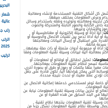
البحرين 25
ل كل أشكال التقنية المستخدمة لإنشاء ومعالجة
خدام وعرض المعلومات بمختلف صيغها.
عالية 2025
ن تخزينه ومعالجته وتوليده ونقله باستخدام وسائل
ه خاص الكتابة والصور الثابتة والمتحركة والصوت
موز والإشارات وغيرها.
رتب جما
ات:
أية أداة أو وسيلة إلكترونية أو مغناطيسية أو
ة أو أية أداة تدمج بين تقنيات الاتصال والحوسبة أو
الرتب 
القدرة على استقبال أو إرسال البيانات ومعالجتها
 بسرعة فائقة.
2025
ت:
أداة أو مجموعة أدوات متصلة أو ذات صلة ببعضها،
كثر بمعالجة آلية لبيانات وسيلة تقنية المعلومات وفقاً
ترتيب ر
لمعلومات:
تمثيل لحقائق أو لوقائع أو لمعلومات أو
سبة تسمح لنظام تقنية المعلومات بمعالجتها.
 معبراً عنها بكلمات أو رموز أو طرق أو بصورة أخرى،
وسائط التي يمكن قراءتها آلياً، تكون قادرة على جعل
ت تؤدي عملاً معيناً، أو تحدث نتيجة محددة.
أو خاصة توفر لمستخدمي خدمتها إمكانية الاتصال عن
ية المعلومات.
عالج أو تخزين بيانات وسيلة تقنية المعلومات نيابة عن
ليها في البند السابق من هذه الفقرة أو عن
اتها
ات وسيلة تقنية المعلومات ينتجها نظام تقنية
تصال بواسطة نظام تقنية المعلومات تشكل جزءاً من