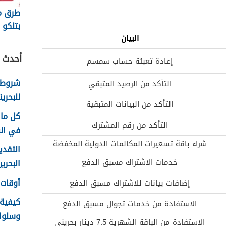
طرق م
بتلكو ال
البيان
أحدث ا
إعادة تعبئة حساب سمسم
شروط 
التأكد من الرصيد المتبقي
للبحرين
التأكد من البيانات المتبقية
كل ما 
التأكد من رقم المشترك
في الب
شراء باقة تسعيرات المكالمات الدولية المخفضة
التقدي
خدمات الاشتراك مسبق الدفع
البحرين 26
أوقات ع
إضافات بيانات للاشتراك مسبق الدفع
كيفية
الاستفادة من خدمات تجوال مسبق الدفع
وسلوك ا
الاستفادة من الباقة الشهرية 7.5 دينار بحريني