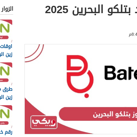
لكو البحرين 2025
الزوار
اوقات
زين البحر
طرق م
زين البحر
رقم خد