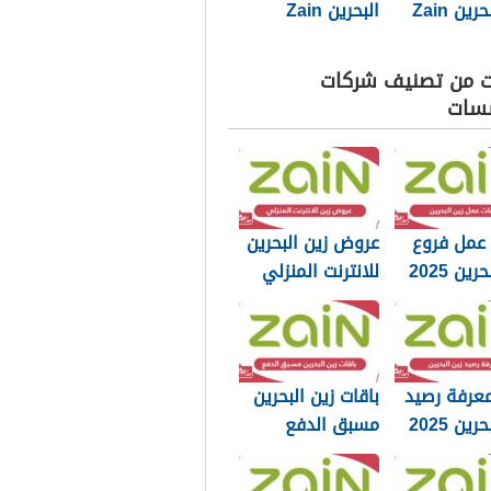
زين البحرين Zain
البحرين Zain
Bahrain
Bahrain الجديد
2025
ت من تصنيف شركات
سات
 عمل فروع
عروض زين البحرين
ين 2025
للانترنت المنزلي
وجميع المزايا
2025
عرفة رصيد
باقات زين البحرين
ين 2025
مسبق الدفع
للموبايل إنترنت
ومكالمات 2025