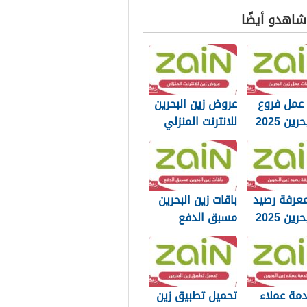
 شاهدو أيضًا
 عمل فروع
عروض زين البحرين
ين 2025
للانترنت المنزلي
وجميع المزايا
2025
عرفة رصيد
باقات زين البحرين
ين 2025
مسبق الدفع
للموبايل إنترنت
ومكالمات 2025
مة عملاء
تحميل تطبيق زين