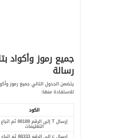
جميع رموز وأكواد بت
رسالة
يتضمن الجدول التالي جميع رموز وأكواد
للاستفادة منها:
الكود
إرسال T إلى الرقم 88188 ثم اتباع
التعليمات
إرسال c إلى الرقم 88333 ثم اتباع