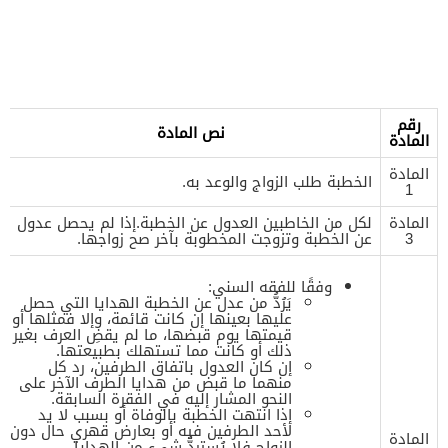
رقم
نص المادة
المادة
المادة
الخطبة طلب الزواج والوعد به.
1
المادة
لكل من الخاطبين العدول عن الخطبة.إذا لم يحصل عدول
3
عن الخطبة وتزوجت المخطوبة بآخر صح زواجها.
وفقًا للفقه السني:
يَرُدُّ من عدل عن الخطبة الهدايا التي حصل
عليها بعينها إن كانت قائمة، وإلا فمثلها أو
قيمتها يوم قبضها، ما لم يقضِ العرف بغير
ذلك أو كانت مما تستهلك بطبيعتها.
إن كان العدول باتفاق الطرفين، رد كل
منهما ما قبض من هدايا الطرف الآخر على
النحو المشار إليه في الفقرة السابقة.
إذا انتهت الخطبة بالوفاة أو بسبب لا يد
لأحد الطرفين فيه أو بعارض قهري حال دون
المادة
الزواج فلا يُستردُّ شيء من الهدايا.