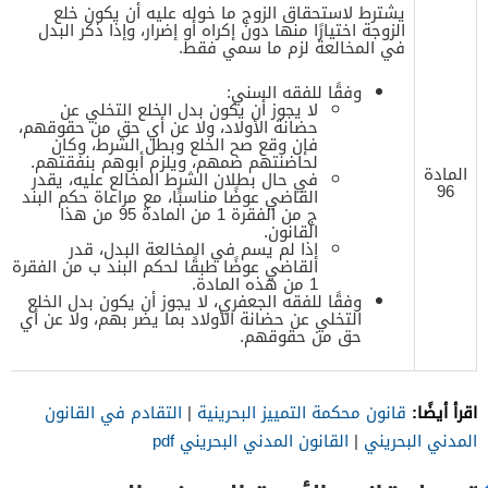
يشترط لاستحقاق الزوج ما خوله عليه أن يكون خلع
الزوجة اختيارًا منها دون إكراه أو إضرار، وإذا ذكر البدل
في المخالعة لزم ما سمي فقط.
وفقًا للفقه السني:
لا يجوز أن يكون بدل الخلع التخلي عن
حضانة الأولاد، ولا عن أي حق من حقوقهم،
فإن وقع صح الخلع وبطل الشرط، وكان
لحاضنتهم ضمهم، ويلزم أبوهم بنفقتهم.
المادة
في حال بطلان الشرط المخالع عليه، يقدر
96
القاضي عوضًا مناسبًا، مع مراعاة حكم البند
ج من الفقرة 1 من المادة 95 من هذا
القانون.
إذا لم يسم في المخالعة البدل، قدر
القاضي عوضًا طبقًا لحكم البند ب من الفقرة
1 من هذه المادة.
وفقًا للفقه الجعفري، لا يجوز أن يكون بدل الخلع
التخلي عن حضانة الأولاد بما يضر بهم، ولا عن أي
حق من حقوقهم.
اقرأ أيضًا:
قانون محكمة التمييز البحرينية
|
التقادم في القانون
المدني البحريني
|
القانون المدني البحريني pdf