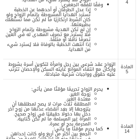
4
وفقًا للفقه الجعفري:
إذا عدل الطرفان أو أحدهما عن الخطبة
تُسترد الهدايا المشروطة بإتمام الزواج ولو
كان الشرط ارتكازيًا ما لم تكن مما تستهلك
بطبيعتها.
إن لم تكن الهدية مشروطة بإتمام الزواج
فلا تُسترد مع تصرف المهدى له في العين
تصرفًا ناقلًا أو متلفًا.
إذا انتهت الخطبة بالوفاة فلا يُسترد شيء
من الهدايا.
الزواج عقد شرعي بين رجل وامرأة لتكوين أسرة بشروط
المادة
وأركان مع انتفاء الموانع غايته السكن والإحصان تترتب
5
عليه حقوق وواجبات شرعية متبادلة.
يحرم الزواج تحريمًا مؤقتًا ممن يأتي:
زوجة الغير.
معتدة الغير.
المطلقة ثلاث مرات لا يصح لمطلقها أن
يتزوجها إلا بعد انقضاء عدتها من زوج آخر
دخل بها دخولًا حقيقيًا في زواج صحيح.
المرأة غير المسلمة ما لم تكن كتابية.
المحرمة بحج أو عمرة.
المادة
كما يحرم مؤقتًا ما يأتي:
14
الجمع بين أكثر من أربع ولو كانت إحداهن
في عدتها منه إلا إذا كانت العدة من طلاق