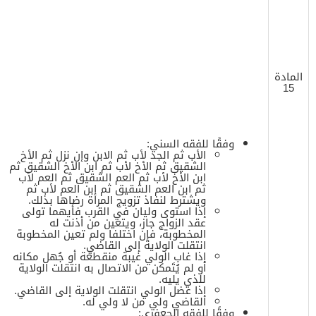
المادة
15
وفقًا للفقه السني:
الأب ثم الجد لأب ثم الابن وإن نزل ثم الأخ
الشقيق ثم الأخ لأب ثم ابن الأخ الشقيق ثم
ابن الأخ لأب ثم العم الشقيق ثم العم لأب
ثم ابن العم الشقيق ثم ابن العم لأب ثم
ويشترط لنفاذ تزويج المرأة رضاها بذلك.
إذا استوى وليان في القرب فأيهما تولى
عقد الزواج جاز، ويتعين من أذنت له
المخطوبة، فإن اختلفا ولم تعين المخطوبة
انتقلت الولاية إلى القاضي.
إذا غاب الولي غيبة منقطعة أو جُهل مكانه
أو لم يُتَمكن من الاتصال به انتقلت الولاية
للذي يليه.
إذا عضل الولي انتقلت الولاية إلى القاضي.
القاضي ولي من لا ولي له.
وفقًا للفقه الجعفري: