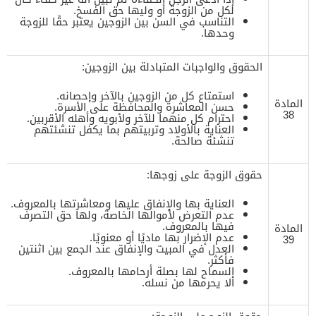
لكل من الزوجة أو وليها حق الفسخ.
التناسب في السن بين الزوجين يعتبر حقًا للزوجة
وحدها.‌
الحقوق والواجبات المتبادلة بين الزوجين:
استمتاع كل من الزوجين بالآخر وإحصانه.
المادة
حسن المعاشرة والمحافظة على الأسرة.
38
احترام كل منهما للآخر ولأبويه وأهله الأقربين.
العناية بالأولاد وتربيتهم بما يكفل تنشئتهم
تنشئة صالحة.
حقوق الزوجة على زوجها:
العناية بها والإنفاق عليها ومعاشرتها بالمعروف.
عدم التعرض لأموالها الخاصة، ولها حق التصرف
فيها بالمعروف.
المادة
عدم الإضرار بها ماديًا أو معنويًا.
39
العدل في المبيت والإنفاق عند الجمع بين اثنتين
فأكثر.
السماح لها بصلة أرحامها بالمعروف.
ألا يحرمها من نسله.