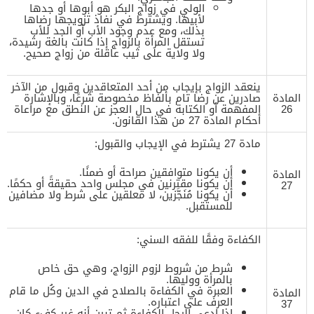
الولي في زواج البكر هو أبوها أو جدها
لأبيها. ويشترط في نفاذ تزويجها رضاها
بذلك، ومع عدم وجود الأب أو الجد للأب
تستقل المرأة بالزواج إذا كانت بالغة رشيدة،
ولا ولاية على ثيب عاقلة من زواج صحيح.
ينعقد الزواج بإيجاب من أحد المتعاقدين وقبول من الآخر
المادة
صادرين عن رضا تام بألفاظ مخصوصة شرعًا، وبالإشارة
26
المفهمة أو الكتابة في حال العجز عن النطق مع مراعاة
أحكام المادة 27 من هذا القانون.
مادة 27 يشترط في الإيجاب والقبول:
أن يكونا متوافقين صراحة أو ضمنًا.
المادة
أن يكونا مقترنين في مجلس واحد حقيقةً أو حكمًا.
27
أن يكونا مُنَجَّزين، لا معلقين على شرط ولا مضافين
للمستقبل.
الكفاءة وفقًا للفقه السني:
شرط من شروط لزوم الزواج، وهي حق خاص
بالمرأة ووليها.
العبرة في الكفاءة بالصلاح في الدين وكُل ما قام
المادة
العرف على اعتباره.
37
إذا ادعى الرجل الكفاءة ثم تبين أنه غير كفء كان