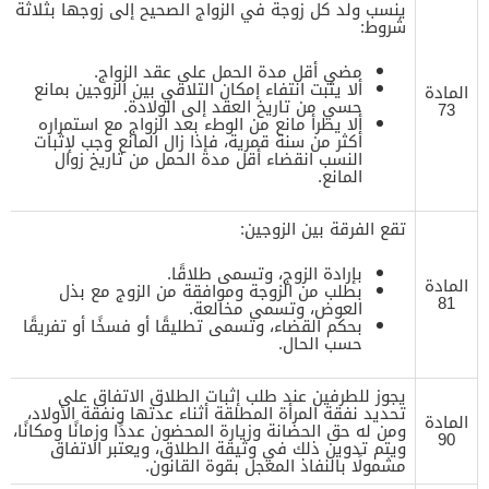
ينسب ولد كل زوجة في الزواج الصحيح إلى زوجها بثلاثة
شروط:
مضي أقل مدة الحمل على عقد الزواج.
ألا يثبت انتفاء إمكان التلاقي بين الزوجين بمانع
المادة
حسي من تاريخ العقد إلى الولادة.
73
ألا يطرأ مانع من الوطء بعد الزواج مع استمراره
أكثر من سنة قمرية، فإذا زال المانع وجب لإثبات
النسب انقضاء أقل مدة الحمل من تاريخ زوال
المانع.
تقع الفرقة بين الزوجين:
بإرادة الزوج، وتسمى طلاقًا.
المادة
بطلب من الزوجة وموافقة من الزوج مع بذل
81
العوض، وتسمى مخالعة.
بحكم القضاء، وتسمى تطليقًا أو فسخًا أو تفريقًا
حسب الحال.
يجوز للطرفين عند طلب إثبات الطلاق الاتفاق على
تحديد نفقة المرأة المطلقة أثناء عدتها ونفقة الأولاد،
المادة
ومن له حق الحضانة وزيارة المحضون عددًا وزمانًا ومكانًا،
90
ويتم تدوين ذلك في وثيقة الطلاق، ويعتبر الاتفاق
مشمولًا بالنفاذ المعجل بقوة القانون.