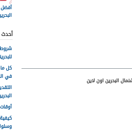
أفضل 
البحري
2025
أحدث ا
شروط 
للبحرين
كل ما 
في الب
مال البحرين اون لاين
التقدي
البحرين 26
أوقات ع
كيفية
وسلوك ا