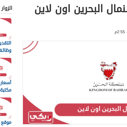
ال البحرين اون لاين
الزوار
التقدي
وظائف
الحرة ال
أسعار
مكتبة 
2024
موقع م