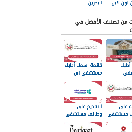
ن اون لاين
البحرين
ت من تصنيف الأفضل في
ن
أطباء
قائمة اسماء أطباء
فى
مستشفى ابن
ة البحرين
النفيس 2025
م على
التقديم على
ف مستشفى
وظائف مستشفى
نفيس
الكندي البحرين
20
2025