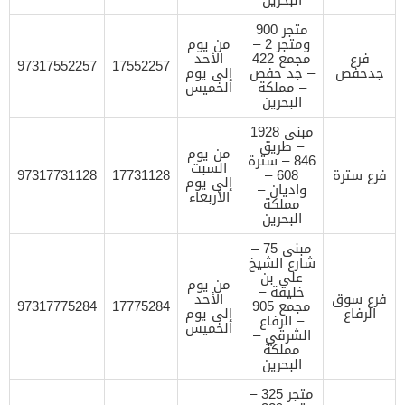
متجر 900
ومتجر 2 –
من يوم
فرع
مجمع 422
الأحد
97317552257
17552257
جدحفص
– جد حفص
إلى يوم
– مملكة
الخميس
البحرين
مبنى 1928
– طريق
من يوم
846 – سترة
السبت
فرع سترة
608 –
17731128
97317731128
إلى يوم
واديان –
الأربعاء
مملكة
البحرين
مبنى 75 –
شارع الشيخ
علي بن
من يوم
خليفة –
فرع سوق
الأحد
مجمع 905
17775284
97317775284
الرفاع
إلى يوم
– الرفاع
الخميس
الشرقي –
مملكة
البحرين
متجر 325 –