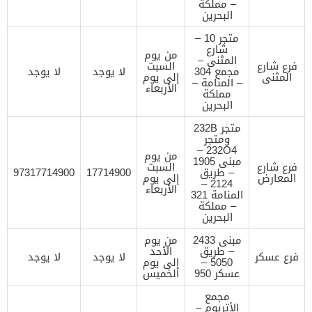
– مملكة
البحرين
متجر 10 –
شارع
من يوم
المثنى –
فرع شارع
السبت
مجمع 304
لا يوجد
لا يوجد
المثنى
إلى يوم
– المنامة –
الأربعاء
مملكة
البحرين
متجر 232B
ومتجر
232O4 –
من يوم
مبنى 1905
فرع شارع
السبت
– طريق
17714900
97317714900
المعارض
إلى يوم
2124 –
الأربعاء
المنامة 321
– مملكة
البحرين
مبنى 2433
من يوم
– طريق
الأحد
فرع عسكر
لا يوجد
لا يوجد
5050 –
إلى يوم
عسكر 950
الخميس
مجمع
الأتريوم –