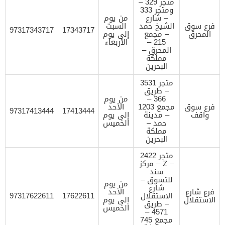
متجر 329 –
ومتجر 333
– شارع
من يوم
فرع سوق
الشيخ حمد
السبت
97317343717
17343717
المحرق
– مجمع
إلى يوم
215 –
الأربعاء
المحرق –
مملكة
البحرين
متجر 3531
– طريق
366 –
من يوم
فرع سوق
مجمع 1203
الأحد
97317413444
17413444
واقف
– مدينة
إلى يوم
حمد –
الخميس
مملكة
البحرين
متجر 2422
– Z – مركز
سند
للتسوق –
من يوم
شارع
فرع شارع
الأحد
الاستقلال
17622611
97317622611
الاستقلال
إلى يوم
– طريق
الخميس
4571 –
مجمع 745