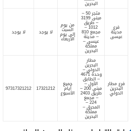
البحرين
متجر 50 –
مبنى 3199
– طريق
من يوم
فرع
1012 –
السبت
مدينة
مجمع 810
لا يوجد
لا يوجد
إلى يوم
عيسى
– مدينة
الأربعاء
عيسى –
مملكة
البحرين
مطار
البحرين
الدولي –
وحدة 4671
– الطابق
فرع مطار
الأول –
جميع
البحرين
مبنى 200 –
أيام
17321212
97317321212
الدولي
طريق 2403
الأسبوع
– مجمع
224 –
المحرق –
مملكة
البحرين