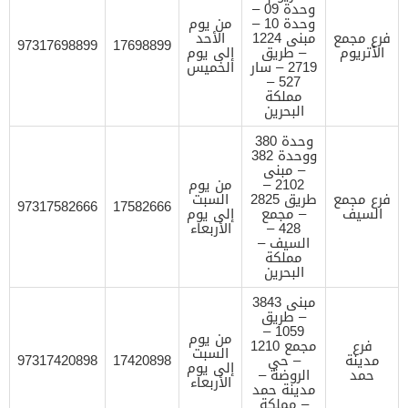
وحدة 09 –
وحدة 10 –
من يوم
فرع مجمع
مبنى 1224
الأحد
97317698899
17698899
الأتريوم
– طريق
إلى يوم
2719 – سار
الخميس
527 –
مملكة
البحرين
وحدة 380
ووحدة 382
– مبنى
2102 –
من يوم
فرع مجمع
طريق 2825
السبت
97317582666
17582666
السيف
– مجمع
إلى يوم
428 –
الأربعاء
السيف –
مملكة
البحرين
مبنى 3843
– طريق
1059 –
من يوم
فرع
مجمع 1210
السبت
مدينة
– حي
17420898
97317420898
إلى يوم
حمد
الروضة –
الأربعاء
مدينة حمد
– مملكة