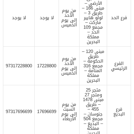
الأرضي –
مبنى 166 –
من يوم
طريق 3 –
الأحد
فرع الحد
لولو هايبر
لا يوجد
لا يوجد
إلى يوم
ماركت –
الخميس
مجمع 109
الحد –
مملكة
البحرين
مبنى 120 –
طريق
من يوم
الحكومة –
الفرع
الأحد
مجمع 316
17228800
97317228800
الرئيسي
إلى يوم
المنامة –
الخميس
مملكة
البحرين
متجر 25
ومتجر 27
مبنى 1478
– طريق
من يوم
فرع
455 –
السبت
97317696699
17696699
البديع
جنوسان –
إلى يوم
مجمع 504
الأربعاء
– البديع –
مملكة
البحرين