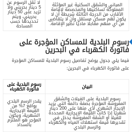
لا تقل الرسوم عن
المباني والشقق السكنية غير المؤثثة
5 دينار بحريني ولا
المملوكة لساكنيها والمخصصة لإقامة
تزيد على 50 دينار
الأقارب من الدرجة الثالثة شريطة أن لا
بحريني، ويتم
يكون لهم مسكن مستقل وأن لا يتقاضى
تحديدها حسب
من أي منهم مقابلًا ماديًا نظير الإقامة.
المساحة
رسوم البلدية للمساكن المؤجرة على
فاتورة الكهرباء في البحرين
فيما يلي جدول يوضح تفاصيل رسوم البلدية للمساكن المؤجرة
على فاتورة الكهرباء في البحرين:
رسوم البلدية على
البيان
فاتورة الكهرباء
رسوم البلدية على الفيلات والشقق
يقدر الرسم البلدي
المفروشة المؤجرة بصفة دائمة التي يزيد
بواقع 7% من
الإيجار الشهري لأي منها على 200 دينار
القيمة الإيجارية
شهريًا إذا كانت القيمة الإيجارية المحددة
الشهرية، ويكون
للفيلا أو الشقة المفروشة يدخل في
المؤجر هو الملتزم
تقديرها قيمة استهلاك المياه والكهرباء
بالسداد
والرسم البلدي