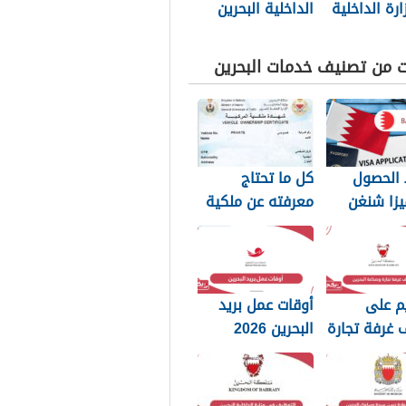
رة الداخلية
الداخلية البحرين
20
png بجودة عالية
2025
ت من تصنيف خدمات البحرين
الحصول
كل ما تحتاج
يزا شنغن
معرفته عن ملكية
يين: الدليل
السيارة في
البحرين
م على
أوقات عمل بريد
 غرفة تجارة
البحرين 2026
 البحرين