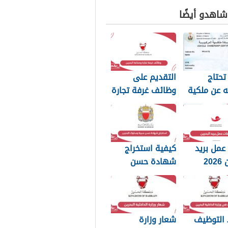
 شاهدو أيضًا
تحتاج
التقديم على
 عن ملكية
وظائف غرفة تجارة
رة في
وصناعة البحرين
ن
2026
عمل بريد
كيفية استخراج
20
شهادة حسن
سيرة وسلوك
البحرين 2026
التوظيف
شعار وزارة