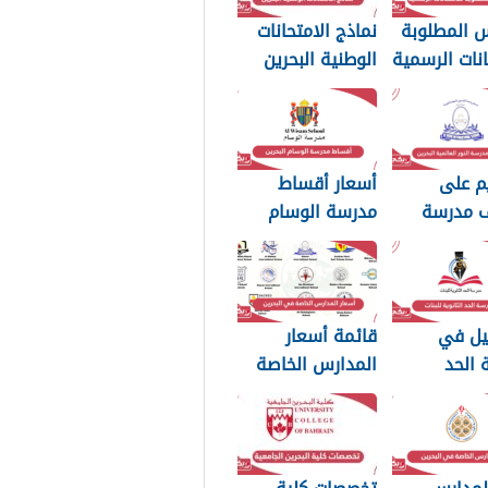
س المطلوبة
نماذج الامتحانات
انات الرسمية
الوطنية البحرين
2025
م على
أسعار أقساط
 مدرسة
مدرسة الوسام
لعالمية
البحرين 2025
20
يل في
قائمة أسعار
 الحد
المدارس الخاصة
ة للبنات
في البحرين 2025