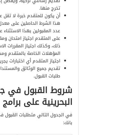
تقديم رسالتي تزكية، ويفضل إح
تخرج منها.
أن يكون للمتقدم خبرة لا تقل 
هذا الشرط الحاصلين على معدل ت
عدد المقبولين بهذا الاستثناء عن 50% من إجمالي الطل
على المتقدم اجتياز امتحان وم
ذلك، وكذلك اجتياز المقررات ا
المؤهلات الخاصة بالمتقدم ومس
اجتياز المتقدم أي اختبارات يجر
تقديم جميع الوثائق والمستندات
طلبات القبول.
شروط القبول في جام
البحرينية على برامج
في الجدول التالي متطلبات القبول في
بانك: