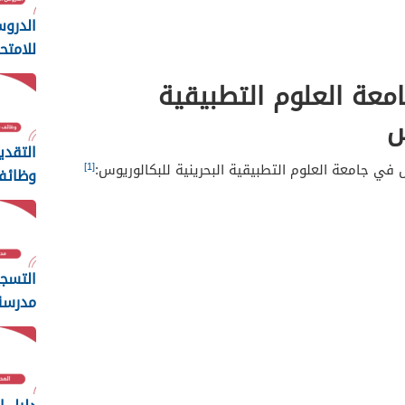
الدرو
للامتح
2025 البحرين
عة العلوم التطبيقية
س
التقدي
[1]
ل في جامعة العلوم التطبيقية البحرينية للبكالوريوس:
وظائف
النور ا
البحرين 25
التسج
مدرسة
الثانوي
2025