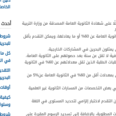
دليل ا
الخاصة
2025 مع الأسعار
أحدث ا
ا على شهادة الثانوية العامة المصدقة من وزارة التربية
.
شروط 
أن لا يقل معدل الطالب في الثانوية العامة عن 60% أو ما يعادلها، ويمكن التقدم بأقل
للبحرين
ن يمثلون البحرين في المشاركات الخارجية.
كل ما 
ية لا تقل عن سنة بعد حصولهم على الثانوية العامة.
في الب
لمجلس الجامعة الحق بالبت بطلبات الطلبة الذين تقل معدلاتهم عن 60% في الثانوية
التقدي
يشترط أن لا يزيد عدد المقبولين بمعدلات أقل من 60% في الثانوية العامة عن%5 من
البحرين 26
أوقات ع
ي بعض التخصصات من المسارات الثانوية غير العلمية
كيفية
 التقدم لاختبار إلزامي لتحديد المستوى في اللغة
وسلوك ا
شروط ا
 المطلوبة، بالإضافة إلى تسديد الرسوم المقررة على