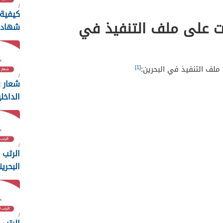
كيفية 
ت على ملف التنفيذ في
شهاد
سيرة 
البحرين 26
[1]
لف التنفيذ في البحرين:
شعار و
الداخل
ng
2025
الرتب 
البحرين
2025