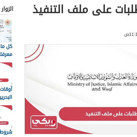
لبات على ملف التنفيذ
الزوار
كل ما 
معرفته
السيا
البحري
أوقات 
البحرين 26
شروط 