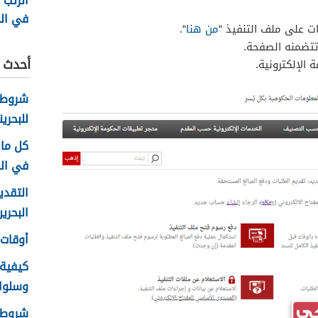
الرتب 
في البحر
ت على ملف التنفيذ “
من هنا
“.
تتضمنه الصفحة.
أحدث ا
 الإلكترونية.
شروط 
للبحرين
كل ما 
في الب
التقدي
البحرين 26
أوقات ع
كيفية
وسلوك ا
شروط ا