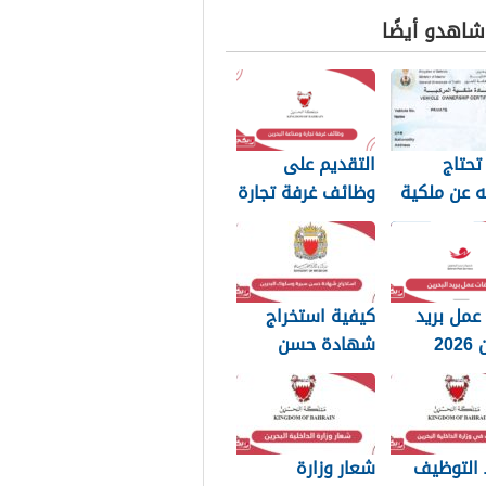
 شاهدو أيضًا
تحتاج
التقديم على
 عن ملكية
وظائف غرفة تجارة
رة في
وصناعة البحرين
ن
2026
عمل بريد
كيفية استخراج
20
شهادة حسن
سيرة وسلوك
البحرين 2026
التوظيف
شعار وزارة