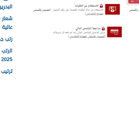
البحرين 25
عالية 2025
رتب جما
الرتب 
2025
ترتيب ر