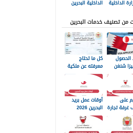
رة الداخلية
الداخلية البحرين
20
png بجودة عالية
2025
ت من تصنيف خدمات البحرين
الحصول
كل ما تحتاج
يزا شنغن
معرفته عن ملكية
يين: الدليل
السيارة في
البحرين
م على
أوقات عمل بريد
 غرفة تجارة
البحرين 2026
 البحرين