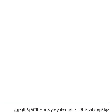
مواضيع ذات صلة بـ : الاستعلام عن ملفات التنفيذ البحرين