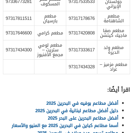
جولستان
97317533533
97336773281
المسكوف
الإيراني
مطعم
مطعم
97317811511
97317178676
الشاهنامة
بارسيان
مطعم صفا
97317420808
مطعم كرامي
97317646600
ماجيك كيتشن
مطعم لومي
مطعم ولد
97317333617
ستريت –
97317434300
الديرة
مجمع الأفنيوز
مطعم مزميز –
97317434328
عراد
اقرأ أيضًا:
أفضل مطاعم بوفيه في البحرين 2025
دليل أفضل مطاعم لبنانية في البحرين 2025
أفضل مطاعم البحرين على البحر 2025
أسما مطاعم كباين في البحرين 2025 مع المنيو والأسعار
مطاعم تسوي عيد ميلاد في البحرين 2025