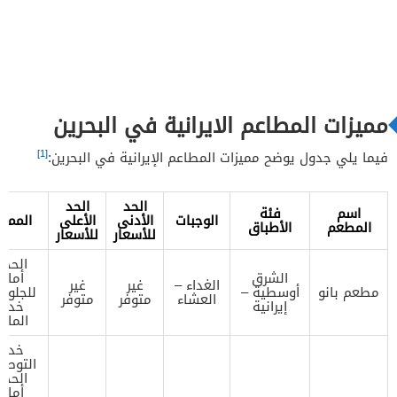
مميزات المطاعم الايرانية في البحرين
[1]
فيما يلي جدول يوضح مميزات المطاعم الإيرانية في البحرين:
الحد
الحد
اسم
فئة
الوجبات
الأدنى
الأعلى
المميز
المطعم
الأطباق
للأسعار
للأسعار
الحجز
الشرق
أماك
الغداء –
غير
غير
مطعم بانو
أوسطية –
للجلوس
العشاء
متوفر
متوفر
إيرانية
خدم
المائ
خدم
التوصي
الحجز
أماك