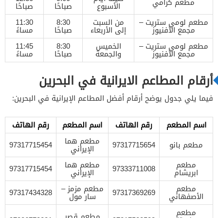
مطعم كرامي
الأسبوع
صباحًا
صباحًا
مطعم لومي ستريت –
من السبت
8:30
11:30
مجمع الأفنيوز
إلى الأربعاء
صباحًا
مساءً
مطعم لومي ستريت –
الخميس
8:30
11:45
مجمع الأفنيوز
والجمعة
صباحًا
مساءً
أرقام المطاعم الايرانية في البحرين
فيما يلي جدول يوضح أرقام أفضل المطاعم الإيرانية في البحرين:
اسم المطعم
رقم الهاتف
اسم المطعم
رقم الهاتف
مطعم هما
مطعم بانو
97317715654
97317715454
الإيراني
مطعم
مطعم هما
97317715454
97333711008
ابريشام
الإيراني
مطعم
مطعم مزمز –
97317434328
97317369269
الأصفهاني
سار مول
مطعم
مطعم قصر