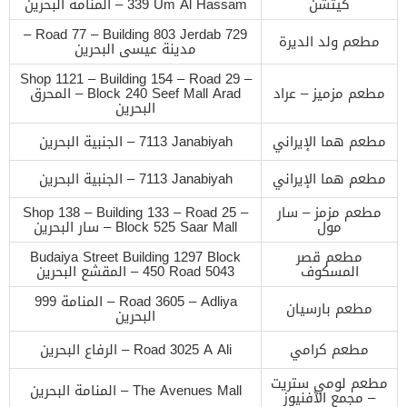
كيتشن
339‬ Um Al Hassam – المنامة البحرين
‪Road 77 – Building 803 Jerdab 729‬ –
مطعم ولد الديرة
مدينة عيسى‎ البحرين
‪Shop 1121 – Building 154 – Road 29 –
مطعم مزميز – عراد
Block 240‬ Seef Mall Arad – المحرق
البحرين
مطعم هما الإيراني
‪7113 Janabiyah‬ – الجنبية البحرين
مطعم هما الإيراني
‪7113 Janabiyah‬ – الجنبية البحرين
مطعم مزمز – سار
‪Shop 138 – Building 133 – Road 25 –
مول
Block 525‬ Saar Mall – سار البحرين
مطعم قصر
‪Budaiya Street Building 1297 Block
المسكوف
450 Road 5043‬ – المقشع البحرين
‪Road 3605 – Adliya‬ – المنامة 999
مطعم بارسيان
البحرين
مطعم كرامي
‪Road 3025‬ A Ali – الرفاع‎ البحرين
مطعم لومي ستريت
‪The Avenues Mall‬ – المنامة البحرين
– مجمع الأفنيوز