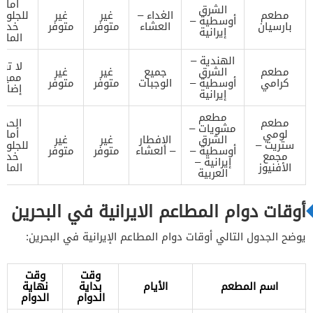
أماك
الشرق
مطعم
الغداء –
غير
غير
للجلوس
أوسطية –
بارسيان
العشاء
متوفر
متوفر
خدم
إيرانية
المائ
الهندية –
لا تو
مطعم
الشرق
جميع
غير
غير
مميزا
كرامي
أوسطية –
الوجبات
متوفر
متوفر
إضافي
إيرانية
مطعم
مطعم
الحجز
مشويات –
لومي
أماك
الشرق
الإفطار
غير
غير
ستريت –
للجلوس
أوسطية –
– العشاء
متوفر
متوفر
مجمع
خدم
إيرانية –
الأفنيوز
المائ
العربية
أوقات دوام المطاعم الايرانية في البحرين
يوضح الجدول التالي أوقات دوام المطاعم الإيرانية في البحرين:
وقت
وقت
اسم المطعم
الأيام
بداية
نهاية
الدوام
الدوام