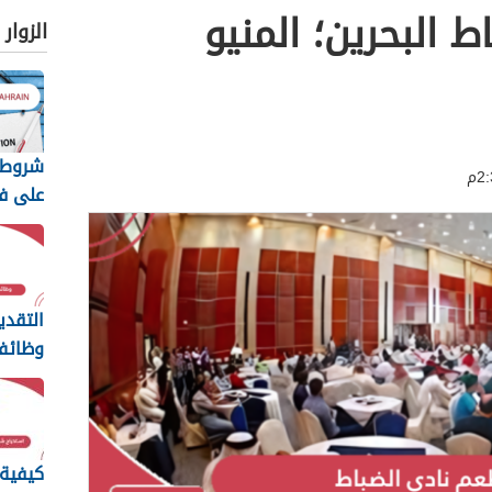
 البحرين؛ المنيو
الزوار
شروط 
على ف
للبحرين
الكامل
التقدي
وظائف
وصناعة
2026
كيفية 