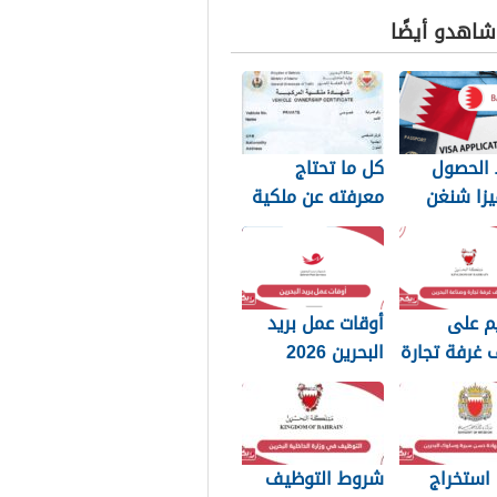
 شاهدو أيضًا
الحصول
كل ما تحتاج
يزا شنغن
معرفته عن ملكية
يين: الدليل
السيارة في
البحرين
م على
أوقات عمل بريد
 غرفة تجارة
البحرين 2026
 البحرين
استخراج
شروط التوظيف