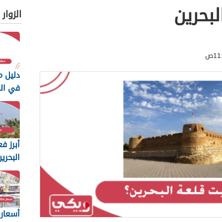
بحرين
الزوار
دليل م
في البحر
أبرز فع
البحري
2025
أسعار 