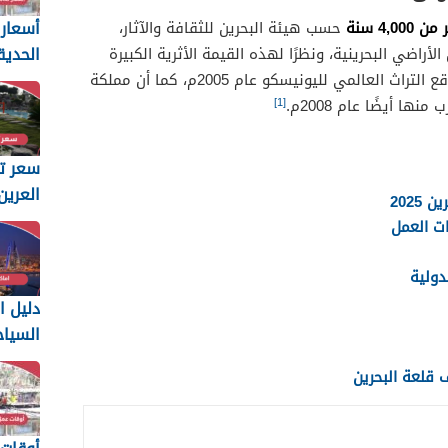
أسعار 
4 سنة
حسب هيئة البحرين للثقافة والآثار،
الحديق
أراضي البحرينية، ونظرًا لهذه القيمة الأثرية الكبيرة
في البحر
التي تتمتع بها القلعة أصبحت من مواقع التراث العالمي لليونيسكو عام 2005م، كما أن مملكة
[1]
ا أيضًا عام 2008م.
سعر ت
العرين 025
2025
ات العمل
دولية
دليل ا
السيا
البحرين 25
قلعة البحرين