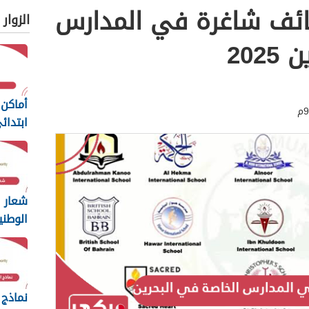
ائف شاغرة في المدارس
الزوار
202
أماكن 
ابتدائ
2025
شعار ا
الوطني
2025
نماذج 