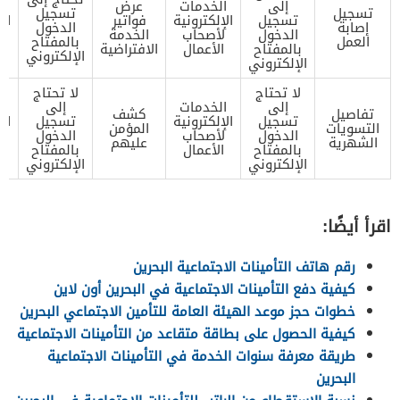
إلى
الخدمات
عرض
ا
تسجيل
تسجيل
تسجيل
الإلكترونية
فواتير
ال
إصابة
الدخول
الدخول
لأصحاب
الخدمة
ل
العمل
بالمفتاح
بالمفتاح
الأعمال
الافتراضية
الإلكتروني
الإلكتروني
لا تحتاج
لا تحتاج
إلى
الخدمات
إلى
ا
تفاصيل
كشف
تسجيل
الإلكترونية
تسجيل
ال
التسويات
المؤمن
الدخول
لأصحاب
الدخول
ل
الشهرية
عليهم
بالمفتاح
الأعمال
بالمفتاح
ا
الإلكتروني
الإلكتروني
اقرأ أيضًا:
رقم هاتف التأمينات الاجتماعية البحرين
كيفية دفع التأمينات الاجتماعية في البحرين أون لاين
خطوات حجز موعد الهيئة العامة للتأمين الاجتماعي البحرين
كيفية الحصول على بطاقة متقاعد من التأمينات الاجتماعية
طريقة معرفة سنوات الخدمة في التأمينات الاجتماعية
البحرين