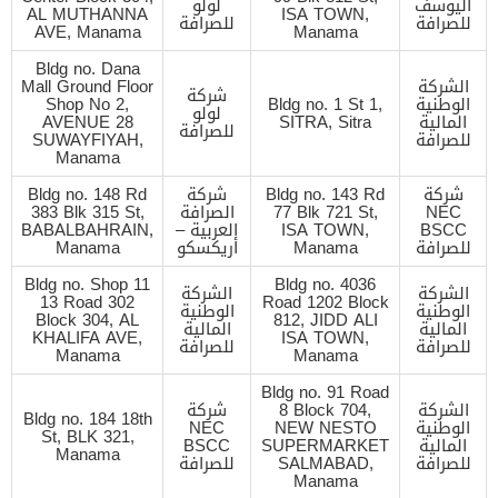
اليوسف
لولو
AL MUTHANNA
ISA TOWN,
للصرافة
للصرافة
AVE, Manama
Manama
Bldg no. Dana
الشركة
Mall Ground Floor
شركة
الوطنية
Bldg no. 1 St 1,
Shop No 2,
لولو
المالية
SITRA, Sitra
AVENUE 28
للصرافة
للصرافة
SUWAYFIYAH,
Manama
شركة
Bldg no. 143 Rd
شركة
Bldg no. 148 Rd
NEC
77 Blk 721 St,
الصرافة
383 Blk 315 St,
BSCC
ISA TOWN,
العربية –
BABALBAHRAIN,
للصرافة
Manama
أريكسكو
Manama
Bldg no. Shop 11
Bldg no. 4036
الشركة
الشركة
13 Road 302
Road 1202 Block
الوطنية
الوطنية
Block 304, AL
812, JIDD ALI
المالية
المالية
KHALIFA AVE,
ISA TOWN,
للصرافة
للصرافة
Manama
Manama
Bldg no. 91 Road
الشركة
8 Block 704,
شركة
Bldg no. 184 18th
الوطنية
NEW NESTO
NEC
St, BLK 321,
المالية
SUPERMARKET
BSCC
Manama
للصرافة
SALMABAD,
للصرافة
Manama