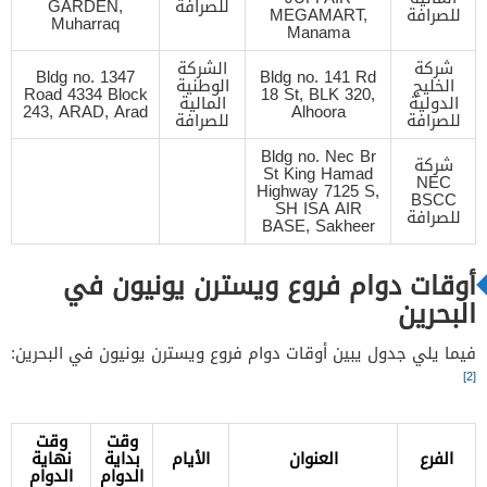
للصرافة
GARDEN,
للصرافة
MEGAMART,
Muharraq
Manama
شركة
الشركة
Bldg no. 1347
Bldg no. 141 Rd
الخليج
الوطنية
Road 4334 Block
18 St, BLK 320,
الدولية
المالية
243, ARAD, Arad
Alhoora
للصرافة
للصرافة
Bldg no. Nec Br
شركة
St King Hamad
NEC
Highway 7125 S,
BSCC
SH ISA AIR
للصرافة
BASE, Sakheer
أوقات دوام فروع ويسترن يونيون في
البحرين
فيما يلي جدول يبين أوقات دوام فروع ويسترن يونيون في البحرين:
[2]
وقت
وقت
الفرع
العنوان
الأيام
بداية
نهاية
الدوام
الدوام