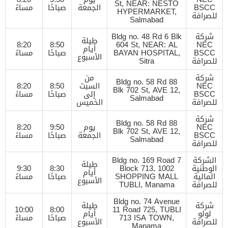
St, NEAR: NESTO
BSCC
الجمعة
صباحًا
مساءً
HYPERMARKET,
للصرافة
Salmabad
شركة
Bldg no. 48 Rd 6 Blk
طيلة
8:20
8:50
604 St, NEAR: AL
NEC
أيام
BSCC
BAYAN HOSPITAL,
صباحًا
مساءً
الأسبوع
للصرافة
Sitra
شركة
من
Bldg no. 58 Rd 88
NEC
السبت
8:50
8:20
Blk 702 St, AVE 12,
BSCC
إلى
صباحًا
مساءً
Salmabad
للصرافة
الخميس
شركة
Bldg no. 58 Rd 88
NEC
يوم
9:50
8:20
Blk 702 St, AVE 12,
BSCC
الجمعة
صباحًا
مساءً
Salmabad
للصرافة
الشركة
Bldg no. 169 Road 7
طيلة
الوطنية
Block 713, 1002
8:30
9:30
أيام
المالية
SHOPPING MALL
صباحًا
مساءً
الأسبوع
للصرافة
TUBLI, Manama
Bldg no. 74 Avenue
شركة
طيلة
10:00
8:00
11 Road 725, TUBLI
لولو
أيام
713 ISA TOWN,
صباحًا
مساءً
للصرافة
الأسبوع
Manama