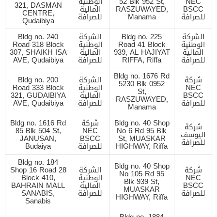
NEC
52 Blk 952 St,
الوطنية
321, DASMAN
BSCC
RASZUWAYED,
المالية
CENTRE,
للصرافة
Manama
للصرافة
Qudaibiya
الشركة
Bldg no. 225
الشركة
Bldg no. 240
الوطنية
Road 41 Block
الوطنية
Road 318 Block
المالية
939, AL HAJIYAT
المالية
307, SHAIKH ISA
للصرافة
RIFFA, Riffa
للصرافة
AVE, Qudaibiya
Bldg no. 1676 Rd
شركة
الشركة
Bldg no. 200
5230 Blk 0952
NEC
الوطنية
Road 333 Block
St,
BSCC
المالية
321, GUDAIBIYA
RASZUWAYED,
للصرافة
للصرافة
AVE, Qudaibiya
Manama
Bldg no. 40 Shop
شركة
Bldg no. 1616 Rd
شركة
85 Blk 504 St,
NEC
No 6 Rd 95 Blk
اليوسف
JANUSAN,
BSCC
St, MUASKAR
للصرافة
HIGHWAY, Riffa
للصرافة
Budaiya
Bldg no. 184
Bldg no. 40 Shop
شركة
الشركة
Shop 16 Road 28
No 105 Rd 95
NEC
الوطنية
Block 410,
Blk 939 St,
BSCC
المالية
BAHRAIN MALL
MUASKAR
للصرافة
للصرافة
SANABIS,
HIGHWAY, Riffa
Sanabis
Bldg no. 1884