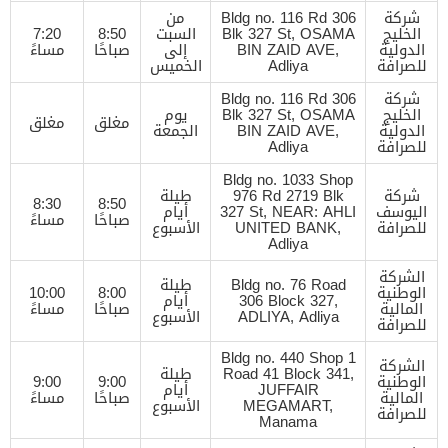
شركة
Bldg no. 116 Rd 306
من
الخليج
Blk 327 St, OSAMA
السبت
8:50
7:20
الدولية
BIN ZAID AVE,
إلى
صباحًا
مساءً
للصرافة
Adliya
الخميس
شركة
Bldg no. 116 Rd 306
الخليج
Blk 327 St, OSAMA
يوم
مغلق
مغلق
الدولية
BIN ZAID AVE,
الجمعة
للصرافة
Adliya
Bldg no. 1033 Shop
شركة
976 Rd 2719 Blk
طيلة
8:30
8:50
اليوسف
327 St, NEAR: AHLI
أيام
صباحًا
مساءً
للصرافة
UNITED BANK,
الأسبوع
Adliya
الشركة
Bldg no. 76 Road
طيلة
الوطنية
8:00
10:00
306 Block 327,
أيام
المالية
صباحًا
مساءً
ADLIYA, Adliya
الأسبوع
للصرافة
Bldg no. 440 Shop 1
الشركة
Road 41 Block 341,
طيلة
الوطنية
9:00
9:00
JUFFAIR
أيام
المالية
صباحًا
مساءً
MEGAMART,
الأسبوع
للصرافة
Manama