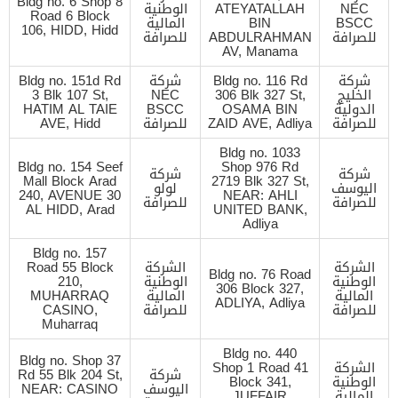
Bldg no. 6 Shop 8
NEC
ATEYATALLAH
الوطنية
Road 6 Block
BSCC
BIN
المالية
106, HIDD, Hidd
للصرافة
ABDULRAHMAN
للصرافة
AV, Manama
شركة
Bldg no. 116 Rd
شركة
Bldg no. 151d Rd
الخليج
306 Blk 327 St,
NEC
3 Blk 107 St,
الدولية
OSAMA BIN
BSCC
HATIM AL TAIE
للصرافة
ZAID AVE, Adliya
للصرافة
AVE, Hidd
Bldg no. 1033
Bldg no. 154 Seef
Shop 976 Rd
شركة
شركة
Mall Block Arad
2719 Blk 327 St,
اليوسف
لولو
240, AVENUE 30
NEAR: AHLI
للصرافة
للصرافة
AL HIDD, Arad
UNITED BANK,
Adliya
Bldg no. 157
الشركة
الشركة
Road 55 Block
Bldg no. 76 Road
الوطنية
الوطنية
210,
306 Block 327,
المالية
المالية
MUHARRAQ
ADLIYA, Adliya
للصرافة
للصرافة
CASINO,
Muharraq
Bldg no. 440
Bldg no. Shop 37
الشركة
Shop 1 Road 41
شركة
Rd 55 Blk 204 St,
الوطنية
Block 341,
اليوسف
NEAR: CASINO
المالية
JUFFAIR