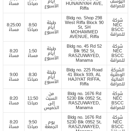
اليوسف
أيام
HUNAINYAH AVE,
صباحًا
مساءً
للصرافة
الأسبوع
Riffa
Bldg no. Shop 298
شركة
West Riffa Block 90
طيلة
8:25:00
8:50
NEC
St, SH
أيام
BSCC
صباحًا
مساءً
MOHAMMED
الأسبوع
للصرافة
AVENUE, Riffa
شركة
Bldg no. 45 Rd 52
طيلة
8:20
1:50
Blk 952 St,
NEC
أيام
BSCC
RASZUWAYED,
مساءً
مساءً
الأسبوع
للصرافة
Manama
الشركة
Bldg no. 225 Road
طيلة
الوطنية
41 Block 939, AL
8:30
9:00
أيام
المالية
HAJIYAT RIFFA,
صباحًا
مساءً
الأسبوع
للصرافة
Riffa
شركة
Bldg no. 1676 Rd
من
NEC
5230 Blk 0952 St,
السبت
11:50
8:20
BSCC
RASZUWAYED,
إلى
صباحًا
مساءً
للصرافة
Manama
الخميس
شركة
Bldg no. 1676 Rd
NEC
5230 Blk 0952 St,
يوم
9:50
8:20
BSCC
RASZUWAYED,
الجمعة
صباحًا
مساءً