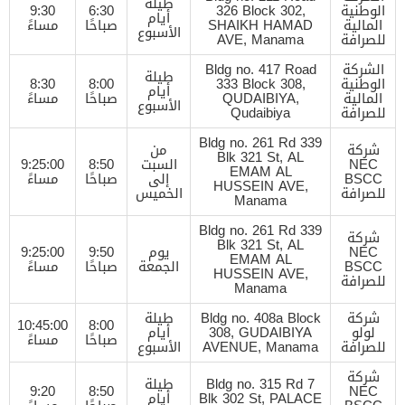
طيلة
الوطنية
326 Block 302,
6:30
9:30
أيام
المالية
SHAIKH HAMAD
صباحًا
مساءً
الأسبوع
للصرافة
AVE, Manama
الشركة
Bldg no. 417 Road
طيلة
الوطنية
333 Block 308,
8:00
8:30
أيام
المالية
QUDAIBIYA,
صباحًا
مساءً
الأسبوع
للصرافة
Qudaibiya
Bldg no. 261 Rd 339
شركة
من
Blk 321 St, AL
NEC
السبت
8:50
9:25:00
EMAM AL
BSCC
إلى
صباحًا
مساءً
HUSSEIN AVE,
للصرافة
الخميس
Manama
Bldg no. 261 Rd 339
شركة
Blk 321 St, AL
NEC
يوم
9:50
9:25:00
EMAM AL
BSCC
الجمعة
صباحًا
مساءً
HUSSEIN AVE,
للصرافة
Manama
شركة
Bldg no. 408a Block
طيلة
10:45:00
8:00
لولو
308, GUDAIBIYA
أيام
صباحًا
مساءً
للصرافة
AVENUE, Manama
الأسبوع
شركة
Bldg no. 315 Rd 7
طيلة
9:20
8:50
NEC
Blk 302 St, PALACE
أيام