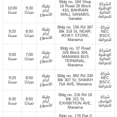
Bldg no. 184 Shop
الشركة
16 Road 28 Block
طيلة
الوطنية
9:30
10:00
410, BAHRAIN
أيام
المالية
صباحًا
مساءً
MALL SANABIS,
الأسبوع
للصرافة
Sanabis
شركة
Bldg no. 156 Rd 387
طيلة
9:20
8:50
Blk 318 St, NEAR:
NEC
أيام
BSCC
IKOKY STORE,
صباحًا
مساءً
الأسبوع
للصرافة
Manama
Bldg no. 37 Road
الشركة
326 Block 304,
طيلة
الوطنية
7:00
9:00
MANAMA BUS
أيام
المالية
صباحًا
مساءً
TERMINAL,
الأسبوع
للصرافة
Manama
شركة
Bldg no. 882 Rd 330
طيلة
9:20
8:50
NEC
Blk 307 St, SHAIKH
أيام
BSCC
صباحًا
مساءً
ISA AVE, Manama
الأسبوع
للصرافة
Bldg no. 216 Rd 18
شركة
طيلة
8:30
8:50
Blk 321 St,
اليوسف
أيام
EXHIBITION AVE,
صباحًا
مساءً
للصرافة
الأسبوع
Manama
Bldg no. 178 Flat 0