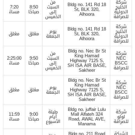
شركة
من
Bldg no. 141 Rd 18
الخليج
السبت
8:50
7:20
St, BLK 320,
الدولية
إلى
صباحًا
مساءً
Alhoora
للصرافة
الخميس
شركة
Bldg no. 141 Rd 18
الخليج
يوم
St, BLK 320,
مغلق
مغلق
الدولية
الجمعة
Alhoora
للصرافة
Bldg no. Nec Br St
شركة
من
King Hamad
NEC
السبت
9:50
2:25:00
Highway 7125 S,
BSCC
إلى
صباحًا
مساءً
SH ISA AIR BASE,
للصرافة
الخميس
Sakheer
Bldg no. Nec Br St
شركة
King Hamad
NEC
يوم
Highway 7125 S,
مغلق
مغلق
BSCC
الجمعة
SH ISA AIR BASE,
للصرافة
Sakheer
Bldg no. juffair Lulu
شركة
طيلة
11:59
9:00
Mall Alfateh 324
لولو
أيام
Road, AWAL AVE,
صباحًا
مساءً
للصرافة
الأسبوع
Manama
الشركة
Bldg no. 211 Road