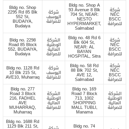
Bldg no. Shop A
Bldg no. Shop
شركة
93 Avenue 8 Blk
شركة
2295 Rd 85 Blk
704 St, NEAR:
NEC
اليوسف
552 St,
NESTO
BSCC
للصرافة
BUDAIYA,
للصرافة
HYPERMARKET,
Budaiya
Salmabad
Bldg no. 48 Rd 6
شركة
الشركة
Bldg no. 2298
Blk 604 St,
NEC
الوطنية
Road 85 Block
NEAR: AL
BSCC
المالية
552, BUDAIYA,
BAYAN
للصرافة
للصرافة
Budaiya
HOSPITAL, Sitra
شركة
Bldg no. 58 Rd
شركة
Bldg no. 1128 Rd
88 Blk 702 St,
NEC
اليوسف
10 Blk 215 St,
AVE 12,
BSCC
للصرافة
AVE10, Muharraq
للصرافة
Salmabad
Bldg no. 277
Bldg no. 169
الشركة
Road 7 Block
الشركة
Road 3 Block
الوطنية
713, 1002
الوطنية
216, FADHEL
المالية
SHOPPING
المالية
AVE
للصرافة
MALL TUBLI,
للصرافة
MUHARRAQ,
Muharraq
Manama
Bldg no. 1688 Rd
1129 Blk 211 St,
Bldg no. 74
شركة