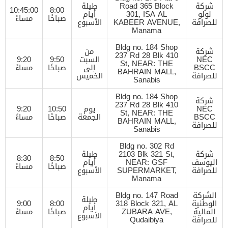
شركة
Road 365 Block
طيلة
10:45:00
8:00
لولو
301, ISA AL
أيام
صباحًا
مساءً
للصرافة
KABEER AVENUE,
الأسبوع
Manama
Bldg no. 184 Shop
شركة
من
237 Rd 28 Blk 410
NEC
السبت
9:50
9:20
St, NEAR: THE
BSCC
إلى
صباحًا
مساءً
BAHRAIN MALL,
للصرافة
الخميس
Sanabis
Bldg no. 184 Shop
شركة
237 Rd 28 Blk 410
NEC
يوم
10:50
9:20
St, NEAR: THE
BSCC
الجمعة
صباحًا
مساءً
BAHRAIN MALL,
للصرافة
Sanabis
Bldg no. 302 Rd
شركة
2103 Blk 321 St,
طيلة
8:30
8:50
اليوسف
NEAR: GSF
أيام
صباحًا
مساءً
للصرافة
SUPERMARKET,
الأسبوع
Manama
الشركة
Bldg no. 147 Road
طيلة
الوطنية
318 Block 321, AL
8:00
9:00
أيام
المالية
ZUBARA AVE,
صباحًا
مساءً
الأسبوع
للصرافة
Qudaibiya