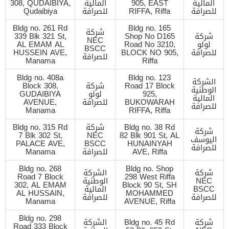
المالية
905, EAST
المالية
308, QUDAIBIYA,
للصرافة
RIFFA, Riffa
للصرافة
Qudaibiya
Bldg no. 261 Rd
Bldg no. 165
شركة
شركة
Shop No D165
339 Blk 321 St,
NEC
لولو
Road No 3210,
AL EMAM AL
BSCC
للصرافة
BLOCK NO 905,
HUSSEIN AVE,
للصرافة
Manama
Riffa
Bldg no. 408a
Bldg no. 123
الشركة
Road 17 Block
شركة
Block 308,
الوطنية
925,
لولو
GUDAIBIYA
المالية
BUKOWARAH
للصرافة
AVENUE,
للصرافة
Manama
RIFFA, Riffa
Bldg no. 38 Rd
شركة
Bldg no. 315 Rd
شركة
7 Blk 302 St,
NEC
82 Blk 901 St, AL
اليوسف
PALACE AVE,
BSCC
HUNAINYAH
للصرافة
AVE, Riffa
للصرافة
Manama
Bldg no. 268
Bldg no. Shop
شركة
الشركة
Road 7 Block
298 West Riffa
NEC
الوطنية
302, AL EMAM
Block 90 St, SH
BSCC
المالية
AL HUSSAIN,
MOHAMMED
للصرافة
للصرافة
Manama
AVENUE, Riffa
Bldg no. 298
شركة
Bldg no. 45 Rd
الشركة
Road 333 Block