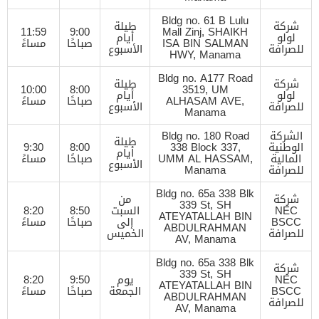
Bldg no. 61 B Lulu
شركة
طيلة
11:59
9:00
Mall Zinj, SHAIKH
لولو
أيام
ISA BIN SALMAN
صباحًا
مساءً
للصرافة
الأسبوع
HWY, Manama
Bldg no. A177 Road
شركة
طيلة
10:00
8:00
3519, UM
لولو
أيام
ALHASAM AVE,
صباحًا
مساءً
للصرافة
الأسبوع
Manama
الشركة
Bldg no. 180 Road
طيلة
الوطنية
338 Block 337,
8:00
9:30
أيام
المالية
UMM AL HASSAM,
صباحًا
مساءً
الأسبوع
للصرافة
Manama
Bldg no. 65a 338 Blk
شركة
من
339 St, SH
NEC
السبت
8:50
8:20
ATEYATALLAH BIN
BSCC
إلى
صباحًا
مساءً
ABDULRAHMAN
للصرافة
الخميس
AV, Manama
Bldg no. 65a 338 Blk
شركة
339 St, SH
NEC
يوم
9:50
8:20
ATEYATALLAH BIN
BSCC
الجمعة
صباحًا
مساءً
ABDULRAHMAN
للصرافة
AV, Manama