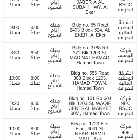
JABER A AL
أيام
BSCC
صباحًا
مساءً
SUBAH HWY, Al
الأسبوع
للصرافة
Eker
الشركة
Bldg no. 55 Road
طيلة
الوطنية
9:00
9:00
2403 Block 624, AL
أيام
المالية
صباحًا
مساءً
EKER, Al Eker
الأسبوع
للصرافة
Bldg no. 3788 Rd
شركة
طيلة
8:30
8:50
371 Blk 1203 St,
اليوسف
أيام
MADINAT HAMAD,
صباحًا
مساءً
للصرافة
الأسبوع
Hamad Town
الشركة
Bldg no. 556 Road
طيلة
الوطنية
308 Block 1203,
8:00
10:00
أيام
المالية
HAMAD TOWN,
صباحًا
مساءً
الأسبوع
للصرافة
Hamad Town
شركة
Bldg no. 151 Rd 304
طيلة
9:20
8:50
Blk 1203 St, WAQIF
NEC
أيام
BSCC
CENTRAL MARKET
صباحًا
مساءً
الأسبوع
للصرافة
90M, Hamad Town
Bldg no. 1723 First
شركة
طيلة
10:00
8:00
Floor 4041 St,
لولو
أيام
NEAR: RAMLI
صباحًا
مساءً
للصرافة
الأسبوع
MALL, A’ali