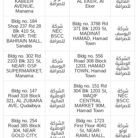
المالية
AL EKER, Al
KABEER
للصرافة
للصرافة
Eker
AVENUE,
Manama
Bldg no. 184
Bldg no. 3788 Rd
شركة
Shop 237 Rd 28
شركة
371 Blk 1203 St,
Blk 410 St,
NEC
اليوسف
MADINAT
NEAR: THE
BSCC
للصرافة
HAMAD, Hamad
للصرافة
BAHRAIN MALL,
Town
Sanabis
Bldg no. 302 Rd
Bldg no. 556
الشركة
Road 308 Block
شركة
2103 Blk 321 St,
الوطنية
1203, HAMAD
اليوسف
NEAR: GSF
المالية
TOWN, Hamad
للصرافة
SUPERMARKET,
للصرافة
Manama
Town
Bldg no. 151 Rd
شركة
304 Blk 1203 St,
الشركة
Bldg no. 147
NEC
WAQIF
الوطنية
Road 318 Block
BSCC
CENTRAL
المالية
321, AL ZUBARA
للصرافة
MARKET 90M,
للصرافة
AVE, Qudaibiya
Hamad Town
Bldg no. 254
Bldg no. 1723
الشركة
شركة
First Floor 4041
Road 385 Block
الوطنية
لولو
St, NEAR:
304, NEAR
المالية
للصرافة
RAMLI MALL,
GOLD CITY,
للصرافة