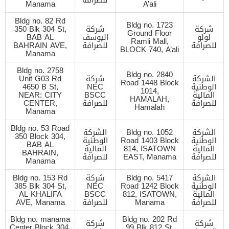
Manama
A’ali
Bldg no. 82 Rd
Bldg no. 1723
شركة
شركة
350 Blk 304 St,
Ground Floor
لولو
اليوسف
BAB AL
Ramli Mall,
للصرافة
للصرافة
BAHRAIN AVE,
BLOCK 740, A’ali
Manama
Bldg no. 2758
Bldg no. 2840
الشركة
شركة
Unit G03 Rd
Road 1448 Block
الوطنية
NEC
4650 B St,
1014,
المالية
BSCC
NEAR: CITY
HAMALAH,
للصرافة
للصرافة
CENTER,
Hamalah
Manama
Bldg no. 53 Road
الشركة
Bldg no. 1052
الشركة
350 Block 304,
الوطنية
Road 1403 Block
الوطنية
BAB AL
المالية
814, ISATOWN
المالية
BAHRAIN,
للصرافة
EAST, Manama
للصرافة
Manama
الشركة
Bldg no. 5417
شركة
Bldg no. 153 Rd
الوطنية
Road 1242 Block
NEC
385 Blk 304 St,
المالية
812, ISATOWN,
BSCC
AL KHALIFA
للصرافة
Manama
للصرافة
AVE, Manama
Bldg no. manama
Bldg no. 202 Rd
شركة
شركة
Center Block 304,
99 Blk 812 St,