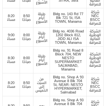
المالية
SITRA, Sitra
صباحًا
مساءً
الأسبوع
للصرافة
شركة
Bldg no. 143 Rd 77
طيلة
8:20
8:50
NEC
Blk 721 St, ISA
أيام
BSCC
صباحًا
مساءً
TOWN, Manama
الأسبوع
للصرافة
الشركة
Bldg no. 4036 Road
طيلة
الوطنية
1202 Block 812,
8:00
9:00
أيام
المالية
JIDD ALI ISA
صباحًا
مساءً
الأسبوع
للصرافة
TOWN, Manama
Bldg no. 91 Road 8
الشركة
Block 704, NEW
طيلة
الوطنية
NESTO
8:00
8:30
أيام
المالية
SUPERMARKET
صباحًا
مساءً
الأسبوع
للصرافة
SALMABAD,
Manama
Bldg no. Shop A 93
شركة
من
Avenue 8 Blk 704
NEC
السبت
8:50
8:20
St, NEAR: NESTO
BSCC
إلى
صباحًا
مساءً
HYPERMARKET,
للصرافة
الخميس
Salmabad
Bldg no. Shop A 93
شركة
Avenue 8 Blk 704
NEC
يوم
9:50
8:20