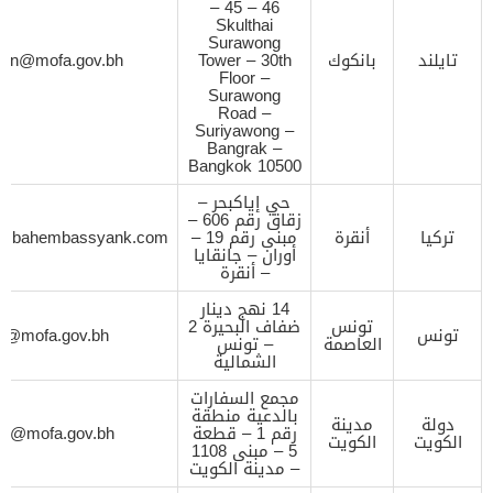
– 45 – 46
Skulthai
Surawong
تايلند
بانكوك
Tower – 30th
ion@mofa.gov.bh
Floor –
Surawong
Road –
Suriyawong –
Bangrak –
Bangkok 10500
حي إياكبحر –
زقاق رقم 606 –
تركيا
أنقرة
مبنى رقم 19 –
k@bahembassyank.com
أوران – جانقايا
– أنقرة
14 نهج دينار
تونس
ضفاف البحيرة 2
تونس
on@mofa.gov.bh
العاصمة
– تونس
الشمالية
مجمع السفارات
بالدعية منطقة
دولة
مدينة
رقم 1 – قطعة
ion@mofa.gov.bh
الكويت
الكويت
5 – مبنى 1108
– مدينة الكويت