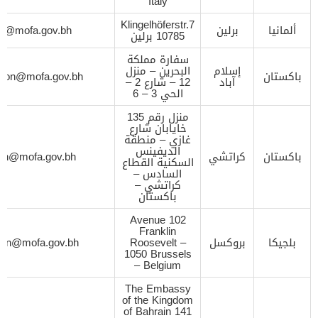
Italy
Klingelhöferstr.7
ألمانيا
برلين
ion@mofa.gov.bh
10785 برلين
سفارة مملكة
إسلام
البحرين – منزل
باكستان
sion@mofa.gov.bh
آباد
12 – شارع 2 –
الحي 3 – 6
منزل رقم 135
خايابان شارع
غازي – منطقة
الديفينس
باكستان
كراتشي
ion@mofa.gov.bh
السكنية القطاع
السادس –
كراتشي –
باكستان
102 Avenue
Franklin
بلجيكا
بروكسل
Roosevelt –
sion@mofa.gov.bh
1050 Brussels
– Belgium
The Embassy
of the Kingdom
of Bahrain 141