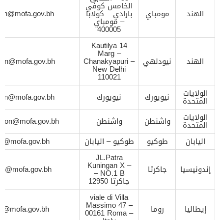
الخامس كوفي
الهند
مومباي
بارادي – كولابا
ion@mofa.gov.bh
– مومباي
400005
14 Kautilya
Marg –
الهند
نيودلهي
Chanakyapuri –
sion@mofa.gov.bh
New Delhi
110021
الولايات
نيويورك
نيويورك
ion@mofa.gov.bh
المتحدة
الولايات
واشنطن
واشنطن
ssion@mofa.gov.bh
المتحدة
اليابان
طوكيو
طوكيو – اليابان
on@mofa.gov.bh
JL.Patra
Kuningan X –
إندونيسيا
جاكرتا
ion@mofa.gov.bh
NO.1 B –
جاكرتا 12950
viale di Villa
Massimo 47 –
إيطاليا
روما
on@mofa.gov.bh
00161 Roma –