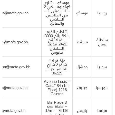
موسكو – شارع
كوتوزوفسكي 2
– 1 – مبنى 1 –
روسيا
موسكو
ion@mofa.gov.bh
في الطابقين
السادس
والسابع.
شاطئ القرم
سكة رقم 3030
سلطنة
– فيلا رقم
مسقط
ion@mofa.gov.bh
عمان
2421 مدينة
السلطان
قابوس
مزة فيلات
شرقية شارع
سوريا
دمشق
sion@mofa.gov.bh
الفارابي ص.ب
36225
Avenue Louis –
Casaï 84 (1st
سويسرا
جينيف
ion@mofa.gov.bh
Floor) 1216
Cointrin
3 Bis Place
des Etats –
فرنسا
باريس
Unis – 75116
on@mofa.gov.bh
باريس –