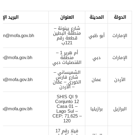
الدولة
المدينة
العنوان
البريد الإ
شارع بينونة –
منطقة البطين
الإمارات
أبو ظبي
sion@mofa.gov.bh
قطعة رقم
121ب
أم هرير 1 –
الإمارات
دبي
منطقة
ate@mofa.gov.bh
القنصليات دبي
الشميساني –
شارع فارس
الأردن
عمان
on@mofa.gov.bh
الخوري – عمّان
– الأردن
SHIS QI 9
Conjunto 12
Casa 01 –
البرازيل
برازيليا
sion@mofa.gov.bh
Lago Sul –
CEP: 71.625 –
120
فيلا رقم 17