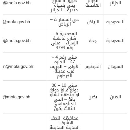
الجزائر
طريق 5 شارع
الجزائر
ion@mofa.gov.bh
العاصمة
يحي بلجياة
حيدرة – الجزائر
حي السفارات –
السعودية
الرياض
ion@mofa.gov.bh
الرياض
المحمدية 5 –
شارع فاطمة
السعودية
جدة
ion@mofa.gov.bh
الزهراء – مبنى
رقم 4794
مبنى رقم 4 –
47 – الحاره
السودان
الخرطوم
الأولى – الجريف
sion@mofa.gov.bh
غرب مدينة
الخرطوم
مبني 10 – 06
دونغ فانغ دونغ
لو منطقة تشاو
الصين
بكين
ion@mofa.gov.bh
يانغ – الحي
الدبلوماسي
الثالث بكين
محافظة النجف
الأشرف –
المدينة القديمة