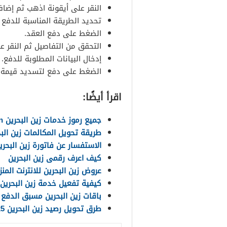
النقر على أيقونة اذهب ثم إضافة
تحديد الطريقة المناسبة للدفع و
الضغط على دفع العقد.
التحقق من التفاصيل ثم النقر عل
إدخال البيانات المطلوبة للدفع.
الضغط على دفع لتسديد قيمة ال
اقرأ أيضًا:
جميع رموز خدمات زين البحرين Zain Bahrain
طريقة تحويل المكالمات زين الب
الاستفسار عن فاتورة زين البحرين 24
كيف اعرف رقمى زين البحرين
عروض زين البحرين للانترنت المنزلي 
كيفية تفعيل خدمة زين البحرين 6 دينار شهرياً (مُحدّث
باقات زين البحرين مسبق الدفع للم
طرق تحويل رصيد زين البحرين 2025