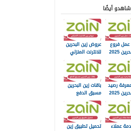
 شاهدو أيضًا
 عمل فروع
عروض زين البحرين
ين 2025
للانترنت المنزلي
وجميع المزايا
2025
عرفة رصيد
باقات زين البحرين
ين 2025
مسبق الدفع
للموبايل إنترنت
ومكالمات 2025
مة عملاء
تحميل تطبيق زين