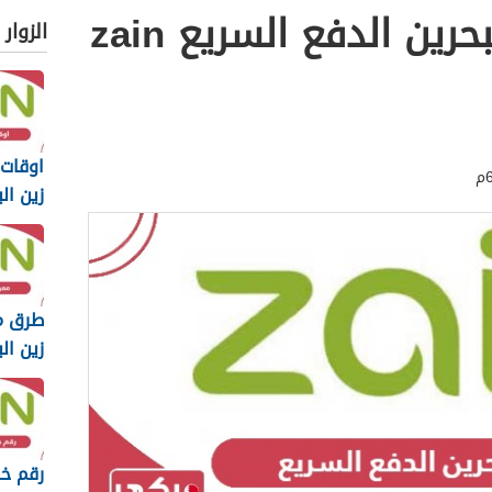
رابط خدمة زين البحرين الدفع السريع zain
الزوار
اوقات
زين البحر
طرق م
زين البحر
رقم خد