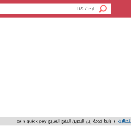
تصالات
/
رابط خدمة زين البحرين الدفع السريع zain quick pay