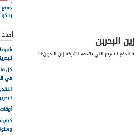
جميع ر
بتلكو ال
أحدث ا
ين البحرين
شروط 
[1]
الدفع السريع التي تقدمها شركة زين البحرين:
للبحرين
كل ما 
في الب
التقدي
البحرين 26
أوقات ع
كيفية
وسلوك ا