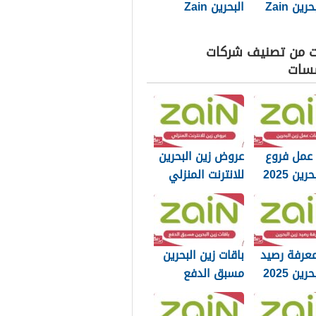
زين البحرين Zain
البحرين Zain
Bahrain
Bahrain الجديد
2025
ت من تصنيف شركات
سات
 عمل فروع
عروض زين البحرين
ين 2025
للانترنت المنزلي
وجميع المزايا
2025
عرفة رصيد
باقات زين البحرين
ين 2025
مسبق الدفع
للموبايل إنترنت
ومكالمات 2025